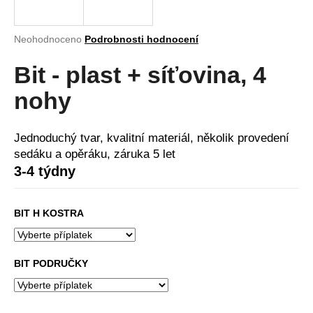
a
j
Průměrné
Neohodnoceno
Podrobnosti hodnocení
í
hodnocení
produktu
Bit - plast + síťovina, 4
t
je
?
0,0
nohy
z
5
hvězdiček.
Jednoduchý tvar, kvalitní materiál, několik provedení
sedáku a opěráku, záruka 5 let
HLEDAT
3-4 týdny
BIT H KOSTRA
D
o
p
BIT PODRUČKY
o
r
u