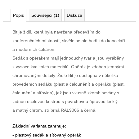
Kč
Původně:
11
Popis
Související (1)
Diskuze
185
Kč
Bit je židlí, která byla navržena především do
konferenčních místností, skvěle se ale hodí i do kanceláří
a moderních čekáren.
Sedák s opěrákem mají jednoduchý tvar a jsou vyráběny
z vysoce kvalitních materiálů. Opěrák je zdoben jemnými
chromovanými detaily. Židle Bit je dostupná v několika
provedeních sedáku (plast a čalounění) a opěráku (plast,
čalounění a síťovina), jež jsou vkusně zkombinovány s
ladnou ocelovou kostrou s povrchovou úpravou lesklý
a matný chrom, stříbrná RAL9006 a černá.
Základní varianta zahrnuje:
- plastový sedák a síťovaný opěrák