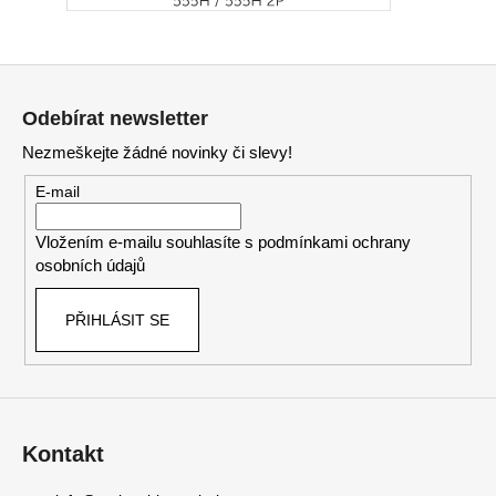
Z
á
Odebírat newsletter
p
Nezmeškejte žádné novinky či slevy!
a
t
E-mail
í
Vložením e-mailu souhlasíte s
podmínkami ochrany
osobních údajů
PŘIHLÁSIT SE
Kontakt