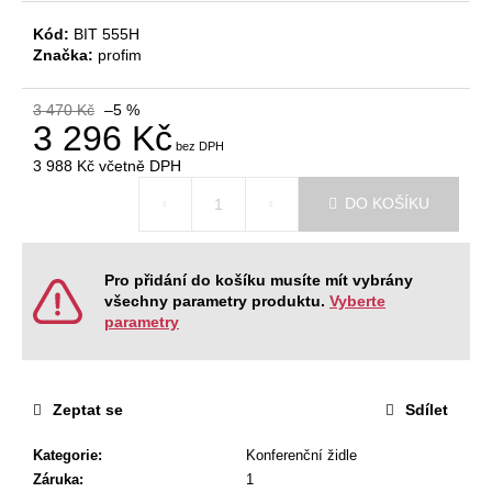
č
u
Kód:
BIT 555H
j
Značka:
profim
e
m
3 470 Kč
–5 %
e
3 296 Kč
3 988 Kč
včetně DPH
Měrná
VÝŠKOVĚ
DO KOŠÍKU
cena:
STAVITELNÝ
STŮL
ALFA
UP,
Pro přidání do košíku musíte mít vybrány
160
X
všechny parametry produktu.
Vyberte
80
parametry
CM,
VÝŠKA
63
-
Zeptat se
Sdílet
129
CM
Kategorie
:
Konferenční židle
9
999
Záruka
:
1