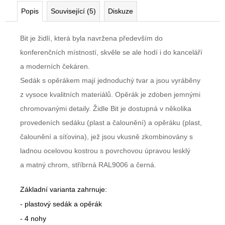
Popis
Související (5)
Diskuze
Bit je židlí, která byla navržena především do
konferenčních místností, skvěle se ale hodí i do kanceláří
a moderních čekáren.
Sedák s opěrákem mají jednoduchý tvar a jsou vyráběny
z vysoce kvalitních materiálů. Opěrák je zdoben jemnými
chromovanými detaily. Židle Bit je dostupná v několika
provedeních sedáku (plast a čalounění) a opěráku (plast,
čalounění a síťovina), jež jsou vkusně zkombinovány s
ladnou ocelovou kostrou s povrchovou úpravou lesklý
a matný chrom, stříbrná RAL9006 a černá.
Základní varianta zahrnuje:
- plastový sedák a opěrák
- 4 nohy