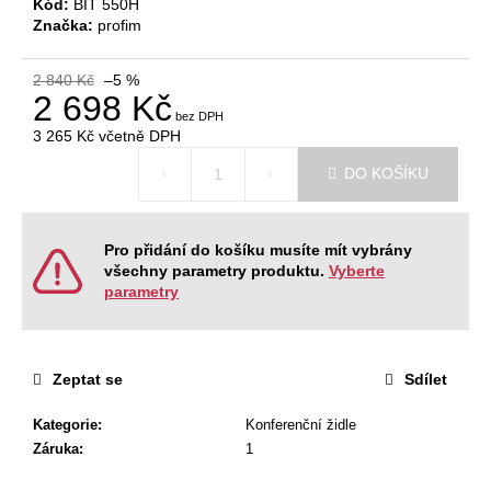
č
Kód:
BIT 550H
u
Značka:
profim
j
e
2 840 Kč
–5 %
m
2 698 Kč
e
3 265 Kč
včetně DPH
Měrná
DO KOŠÍKU
cena:
JEDNACÍ
STŮL
NEVADA
220
Pro přidání do košíku musíte mít vybrány
X
všechny parametry produktu.
Vyberte
120
parametry
X
76,2
CM
9
Zeptat se
Sdílet
404
Kč
Původně:
Kategorie
:
Konferenční židle
11
Záruka
:
1
468
Kč