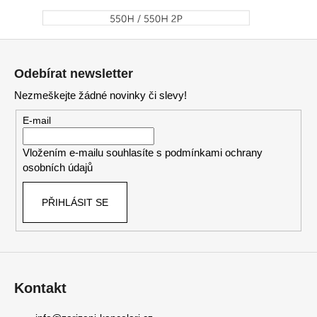
Z
á
Odebírat newsletter
p
Nezmeškejte žádné novinky či slevy!
a
t
E-mail
í
Vložením e-mailu souhlasíte s
podmínkami ochrany
osobních údajů
PŘIHLÁSIT SE
Kontakt