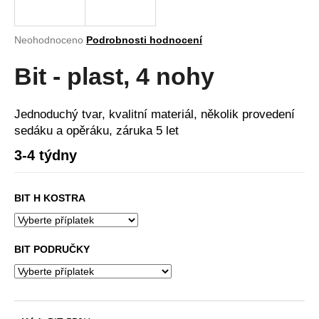
a
j
Průměrné
Neohodnoceno
Podrobnosti hodnocení
í
hodnocení
produktu
Bit - plast, 4 nohy
t
je
?
0,0
z
Jednoduchý tvar, kvalitní materiál, několik provedení
5
sedáku a opěráku, záruka 5 let
hvězdiček.
3-4 týdny
HLEDAT
BIT H KOSTRA
D
o
BIT PODRUČKY
p
o
r
u