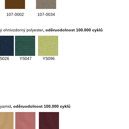
107-0002
107-0034
ý ohnivzdorný polyester
, oděruodolnost 100.000 cyklů
S026
YS047
YS096
lyamid
,
oděruodolnost 100.000 cyklů