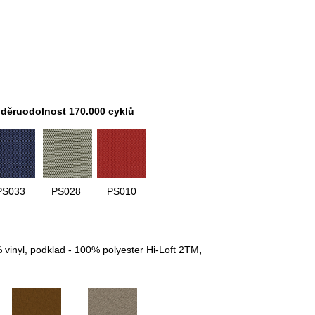
děruodolnost 170.000 cyklů
PS033
PS028
PS010
% vinyl, podklad - 100% polyester Hi-Loft 2TM
,