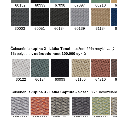
60132
60999
67098
67097
68210
6
60003
60051
60134
60139
61184
6
Čalounění
skupina 2
-
Látka Tonal -
složení 99% recyklovaný p
1% polyester
, oděruodolnost 100.000 cyklů
60122
60124
60999
61180
64210
6
Čalounění
skupina 3
-
Látka Capture -
složení 85% novozélan