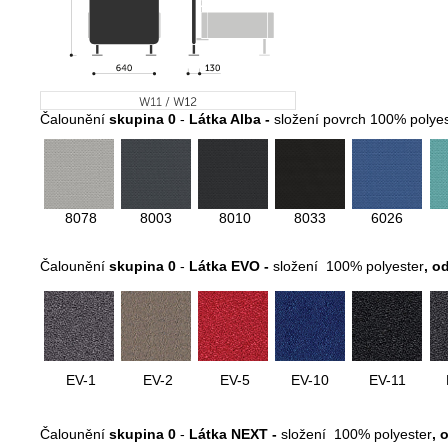
Čalounění
skupina 0
-
Látka Alba -
složení povrch 100% polyes
8078
8003
8010
8033
6026
Čalounění
skupina 0
-
Látka EVO -
složení 100% polyester
, o
EV-1
EV-2
EV-5
EV-10
EV-11
Čalounění
skupina 0
-
Látka NEXT -
složení 100% polyester
, 