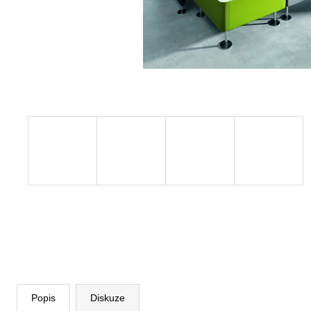
VÝŠKOVĚ STAVITELNÝ STŮL ALFA
UP, 160 X 80 CM, VÝŠKA 63 - 129 CM
9 999 Kč
Původně:
11 185 Kč
Popis
Diskuze