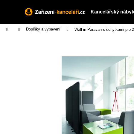
K
Přejít
na
o
Kancelářský nábyt
obsah
Zpět
Zpět
š
do
do
í
Domů
Doplňky a vybavení
Wall in Paravan s úchytkami pro 
obchodu
obchodu
k