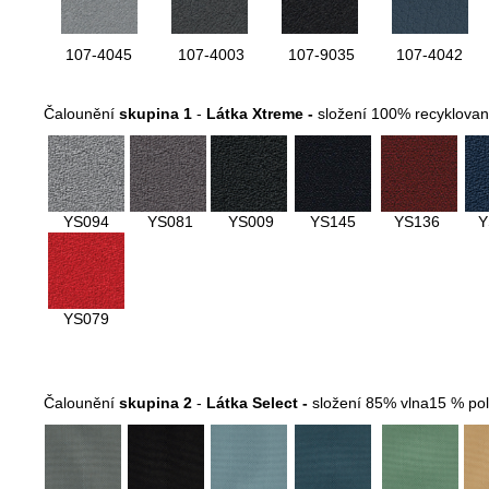
107-4045
107-4003
107-9035
107-4042
Čalounění
skupina 1
-
Látka Xtreme -
složení 100% recyklovan
YS094
YS081
YS009
YS145
YS136
Y
YS079
Čalounění
skupina 2
-
Látka Select -
složení 85% vlna15 % po