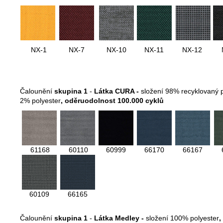
NX-1
NX-7
NX-10
NX-11
NX-12
Čalounění
skupina 1
-
Látka CURA -
složení 98% recyklovaný 
2% polyester
,
oděruodolnost 100.000 cyklů
61168
60110
60999
66170
66167
60109
66165
Čalounění
skupina 1
-
Látka Medley -
složení 100% polyester
,