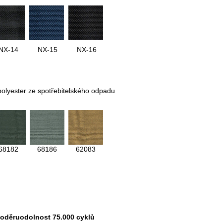
NX-14
NX-15
NX-16
polyester ze spotřebitelského odpadu
68182
68186
62083
oděruodolnost 75.000 cyklů