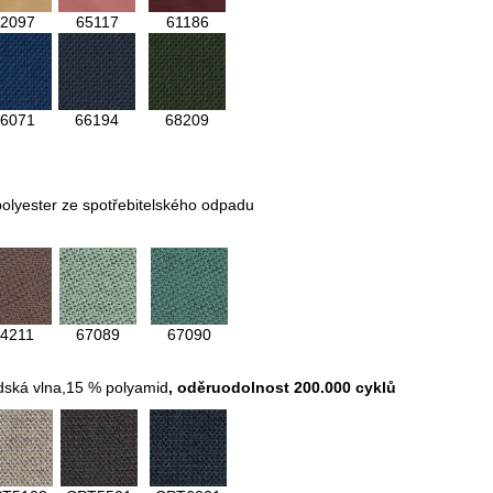
2097
65117
61186
6071
66194
68209
olyester ze spotřebitelského odpadu
4211
67089
67090
dská vlna,15 % polyamid
,
oděruodolnost 200.000 cyklů