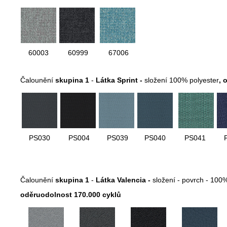
60003
60999
67006
Čalounění
skupina 1
-
Látka Sprint -
složení 100% polyester
,
o
PS030
PS004
PS039
PS040
PS041
Čalounění
skupina 1
-
Látka Valencia -
složení - povrch - 100
oděruodolnost 170.000 cyklů