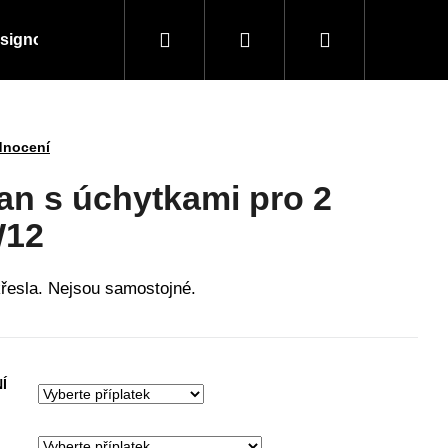
Hledat
Přihlášení
Nákupní
signové kousky
Doplňky a vybavení
Obchodní
košík
dnocení
van s úchytkami pro 2
W12
řesla. Nejsou samostojné.
Í
Následující