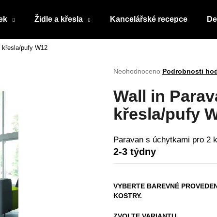
ek
Židle a křesla
Kancelářské recepce
De
2 křesla/pufy W12
Co potřebujete najít?
Průměrné
Neohodnoceno
Podrobnosti ho
hodnocení
produktu
HLEDAT
Wall in Para
je
0,0
křesla/pufy 
z
5
Doporučujeme
hvězdiček.
Paravan s úchytkami pro 2 k
2-3 týdny
VYBERTE BAREVNÉ PROVEDEN
KOSTRY.
ZVOLTE VARIANTU