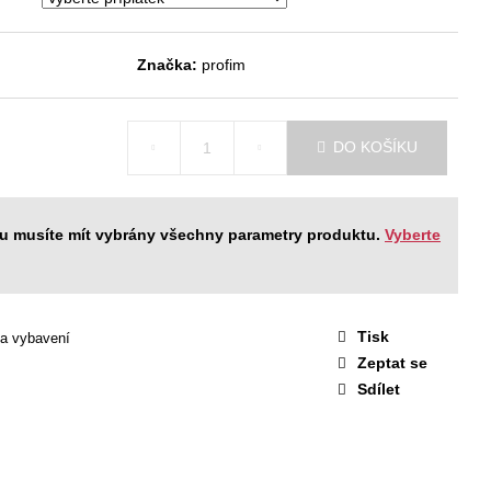
STAVA EASY 1
 Kč
Značka:
profim
DO KOŠÍKU
ku musíte mít vybrány všechny parametry produktu.
Vyberte
Tisk
 a vybavení
Zeptat se
Sdílet