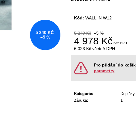
KANCELÁŘSKÁ ŽIDLE GAME ŠÉF
NÁBYTKOVÁ SE
5 196 Kč
22 967 Kč
Původně:
5 470 Kč
Původně:
28 008
Kód:
WALL IN W12
5 240 KČ
5 240 Kč
–5 %
–5 %
4 978 Kč
6 023 Kč
včetně DPH
Měrná
cena:
Pro přidání do koší
parametry
Kategorie
:
Doplňky
Záruka
:
1