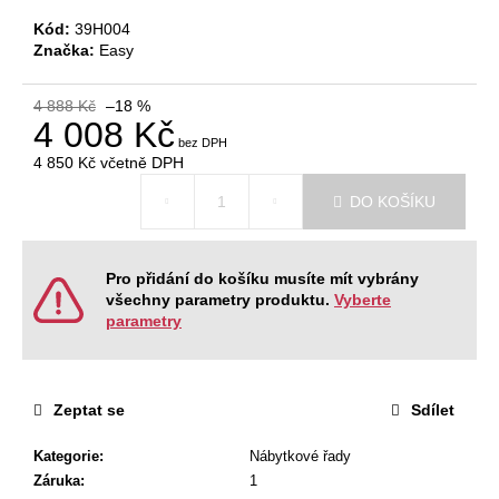
č
u
Kód:
39H004
j
Značka:
Easy
e
m
4 888 Kč
–18 %
e
4 008 Kč
4 850 Kč
včetně DPH
Měrná
KANCELÁŘSKÁ
DO KOŠÍKU
cena:
ŽIDLE
GAME
ŠÉF
5
Pro přidání do košíku musíte mít vybrány
196
všechny parametry produktu.
Vyberte
Kč
parametry
Původně:
5
470
Kč
Zeptat se
Sdílet
Kategorie
:
Nábytkové řady
Záruka
:
1