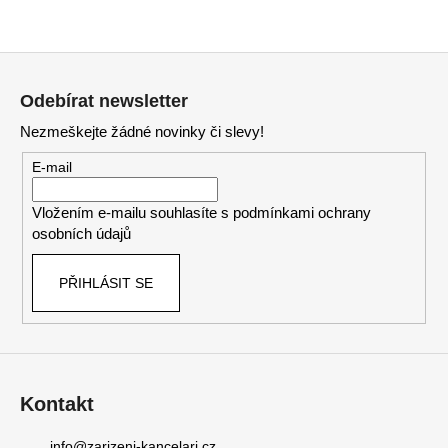
Z
á
Odebírat newsletter
p
Nezmeškejte žádné novinky či slevy!
a
t
E-mail
í
Vložením e-mailu souhlasíte s
podmínkami ochrany
osobních údajů
PŘIHLÁSIT SE
Kontakt
info
@
zarizeni-kancelari.cz