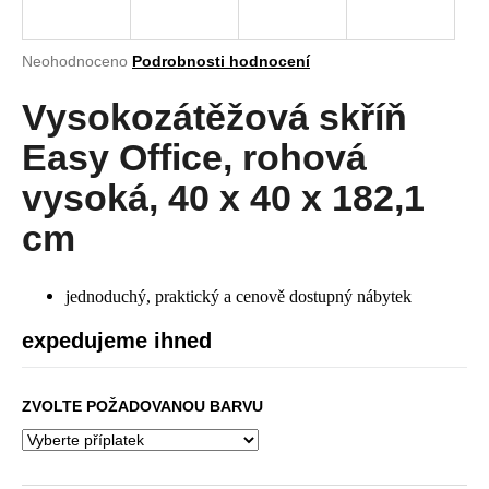
a
j
Průměrné
Neohodnoceno
Podrobnosti hodnocení
í
hodnocení
produktu
Vysokozátěžová skříň
t
je
?
0,0
Easy Office, rohová
z
5
vysoká, 40 x 40 x 182,1
hvězdiček.
cm
HLEDAT
jednoduchý, praktický a cenově dostupný nábytek
expedujeme ihned
D
o
p
ZVOLTE POŽADOVANOU BARVU
o
r
u