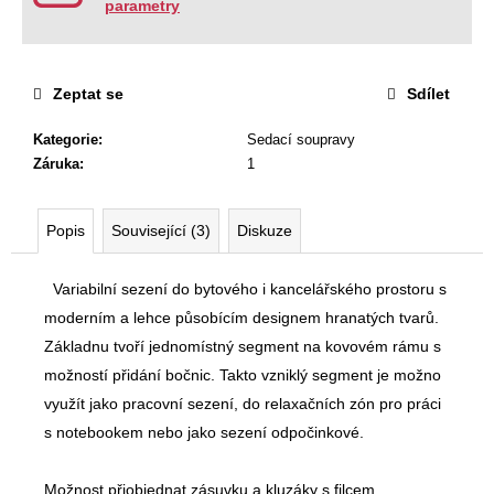
parametry
Zeptat se
Sdílet
Kategorie
:
Sedací soupravy
Záruka
:
1
Popis
Související (3)
Diskuze
Variabilní sezení do bytového i kancelářského prostoru s
moderním a lehce působícím designem hranatých tvarů.
Základnu tvoří jednomístný segment na kovovém rámu s
možností přidání bočnic. Takto vzniklý segment je možno
využít jako pracovní sezení, do relaxačních zón pro práci
s notebookem nebo jako sezení odpočinkové.
Možnost přiobjednat zásuvku a kluzáky s filcem.