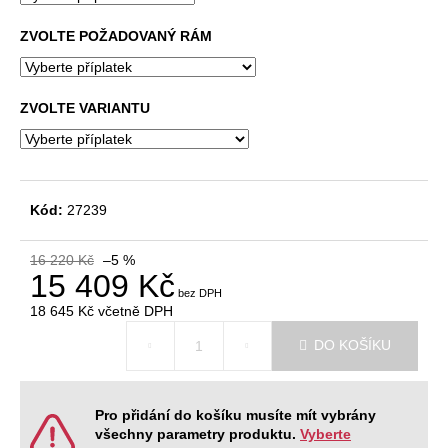
č
u
ZVOLTE POŽADOVANÝ RÁM
j
e
m
ZVOLTE VARIANTU
e
KANCELÁŘSKÁ
ŽIDLE
GAME
Kód:
27239
ŠÉF
5
16 220 Kč
–5 %
196
15 409 Kč
Kč
Původně:
18 645 Kč
včetně DPH
5
Měrná
470
DO KOŠÍKU
cena:
Kč
Pro přidání do košíku musíte mít vybrány
všechny parametry produktu.
Vyberte