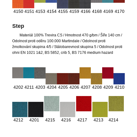
4150
4151
4153
4154
4155
4159
4166
4168
4169
4170
Step
Materiál 100% Trevira CS
/ Hmotnost 470 g/bm / Šíře 140 cm /
Odolnost proti oděru 100.000 Martindale / Odolnost proti
žmolkování skupina 4/5 / Stálobarevnost skupina 5 / Odolnost proti
ohni EN 1021 1&2, BS 5852, crib 5, BS 7176 medium hazard
4202
4211
4203
4204
4205
4206
4207
4208
4209
4210
4212
4201
4215
4216
4217
4213
4214