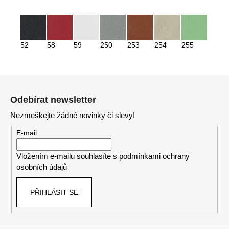
52
58
59
250
253
254
255
Z
á
Odebírat newsletter
p
Nezmeškejte žádné novinky či slevy!
a
t
E-mail
í
Vložením e-mailu souhlasíte s
podmínkami ochrany
osobních údajů
PŘIHLÁSIT SE