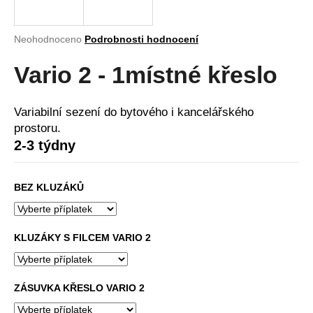
a
j
Průměrné
Neohodnoceno
Podrobnosti hodnocení
í
hodnocení
produktu
Vario 2 - 1místné křeslo
t
je
?
0,0
z
Variabilní sezení do bytového i kancelářského
5
prostoru.
hvězdiček.
2-3 týdny
HLEDAT
BEZ KLUZÁKŮ
D
o
KLUZÁKY S FILCEM VARIO 2
p
o
r
ZÁSUVKA KŘESLO VARIO 2
u