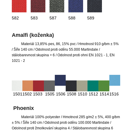
582
583
587
588
589
Amalfi (koženka)
Materiál 13,85% pes, 86, 15% pvc
/ Hmotnost 910 g/bm ± 5%
/ Šíře 140 cm / Odolnost proti oděru 55.000 Martindale /
stálobarevnost skupina > 6 / Odolnost proti ohni EN 1021 - 1, EN
1021 - 2
1501
1502
1503
1505
1506
1508
1510
1512
1514
1516
Phoenix
Materiál 100% polyester
/ Hmotnost 285 g/m2 ± 5%, 400 g/bm
± 5% / Šíře 140 cm / Odolnost proti oděru 100.000 Martindale /
Odolnost proti žmolkování skupina 4 / Stálobarevnost skupina 6