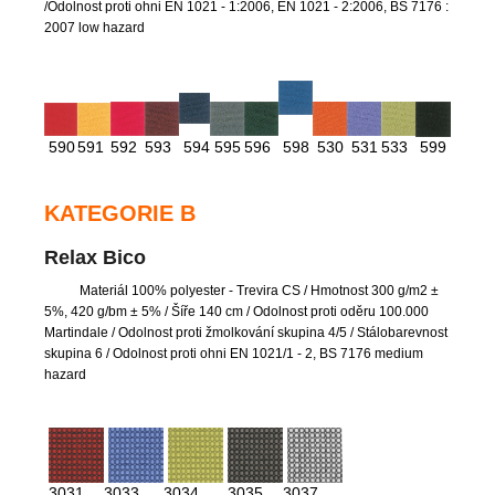
/Odolnost proti ohni EN 1021 - 1:2006, EN 1021 - 2:2006, BS 7176 :
2007 low hazard
590
591
592
593
594
595
596
598
530
531
533
599
KATEGORIE B
Relax Bico
Materiál 100% polyester - Trevira CS
/ Hmotnost 300 g/m2 ±
5%, 420 g/bm ± 5% / Šíře 140 cm / Odolnost proti oděru 100.000
Martindale / Odolnost proti žmolkování skupina 4/5 / Stálobarevnost
skupina 6 / Odolnost proti ohni EN 1021/1 - 2, BS 7176 medium
hazard
3031
3033
3034
3035
3037