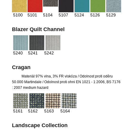
5100
5101
5104
5107
5124
5126
5129
Blazer Quilt Channel
5240
5241
5242
Cragan
Materiál 97% vlna, 3% FR viskóza
/ Odolnost proti oděru
50.000 Martindale / Odolnost proti ohni EN 1021 - 1:2006, BS 7176
: 2007 medium hazard
5161
5162
5163
5164
Landscape Collection