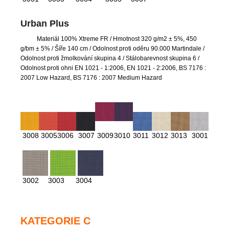
Urban Plus
Materiál 100% Xtreme FR
/ Hmotnost 320 g/m2 ± 5%, 450
g/bm ± 5% / Šíře 140 cm / Odolnost proti oděru 90.000 Martindale /
Odolnost proti žmolkování skupina 4 / Stálobarevnost skupina 6 /
Odolnost proti ohni EN 1021 - 1:2006, EN 1021 - 2:2006, BS 7176 :
2007 Low Hazard, BS 7176 : 2007 Medium Hazard
3008
3005
3006
3007
3009
3010
3011
3012
3013
3001
3002
3003
3004
KATEGORIE C