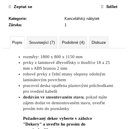
č
u
Zeptat se
Sdílet
j
Kategorie
:
Kancelářský nábytek
e
Záruka
:
1
m
e
Popis
Související (7)
Podobné (4)
Diskuze
NÁBYTKOVÁ
SESTAVA
rozměry: 1800 x 800 x 1150 mm
EASY
prvky z laminové dřevotřísky o tloušťce 18 a 25
1
mm s ABS hranou 2 mm
22
rohové prvky z čelní strany olepeny odolným
967
laminátovým povrchem
Kč
pracovní deska opatřena plastovými průchodkami
Původně:
28
pro svedení kabelů
008
dodáván ve smontovaném stavu
, pokud máte
Kč
zájem dodat ve demontovaném stavu, uveďte
prosím toto do poznámky
Požadovaný dekor vyberte v záložce
"Dekory" a uveďte ho prosím do