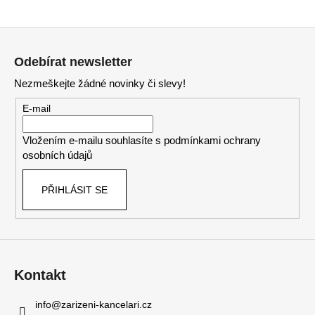
Z
á
Odebírat newsletter
p
Nezmeškejte žádné novinky či slevy!
a
t
E-mail
í
Vložením e-mailu souhlasíte s
podmínkami ochrany
osobních údajů
PŘIHLÁSIT SE
Kontakt
info
@
zarizeni-kancelari.cz