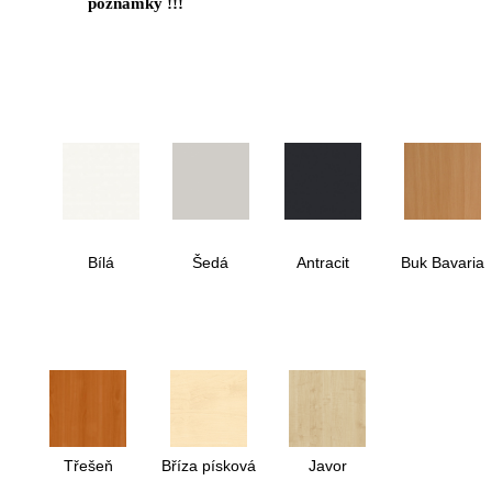
poznámky !!!
Bílá
Šedá
Antracit
Buk Bavaria
Třešeň
Bříza písková
Javor