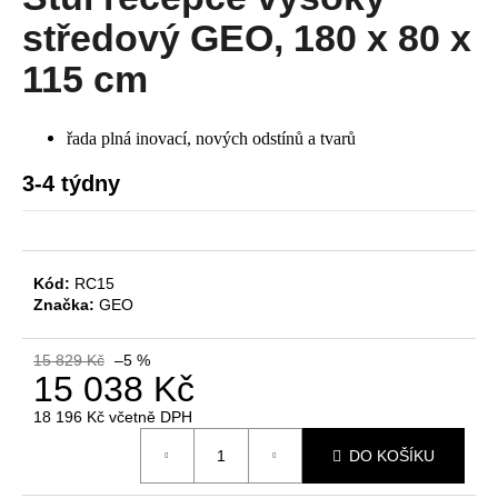
je
a
0,0
středový GEO, 180 x 80 x
z
j
5
115 cm
í
hvězdiček.
t
řada plná inovací, nových odstínů a tvarů
?
3-4 týdny
HLEDAT
Kód:
RC15
Značka:
GEO
D
15 829 Kč
–5 %
o
15 038 Kč
p
18 196 Kč včetně DPH
o
Měrná
r
DO KOŠÍKU
cena:
u