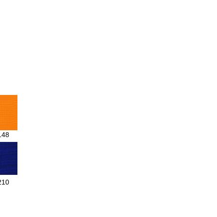
148
210