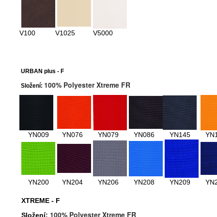
V100
V1025
V5000
URBAN plus - F
100% Polyester Xtreme FR
Složení:
YN009
YN076
YN079
YN086
YN145
YN
YN200
YN204
YN206
YN208
YN209
YN
XTREME - F
100% Polyester Xtreme FR
Složení: