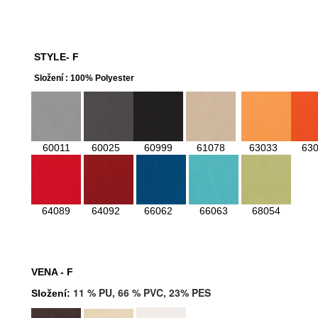
STYLE- F
Složení : 100% Polyester
60011
60025
60999
61078
63033
63
64089
64092
66062
66063
68054
VENA - F
11 % PU, 66 % PVC, 23% PES
Složení: