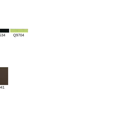
507
Q6516
534
Q9704
041