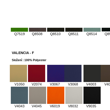
Q2514
Q3508
Q4528
Q4530
Q6080
Q6
Q7519
Q8508
Q8510
Q8511
Q8514
Q8
VALENCIA - F
Složení : 100% Polyester
V1050
V2074
V3067
V3068
V4003
V4
V4043
V4045
V6019
V8032
V9035