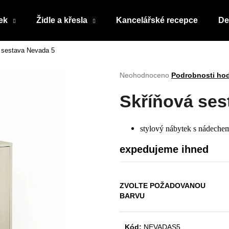
ek
Židle a křesla
Kancelářské recepce
De
 sestava Nevada 5
Co potřebujete najít?
Průměrné
Neohodnoceno
Podrobnosti ho
hodnocení
produktu
HLEDAT
Skříňová ses
je
0,0
z
stylový nábytek s nádechem
5
Doporučujeme
hvězdiček.
expedujeme ihned
ZVOLTE POŽADOVANOU
BARVU
Kód:
NEVADAS5