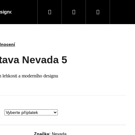
Hledat
Přihlášení
Nákupní
signové kousky
Doplňky a vybavení
Obchodní
košík
dnocení
tava Nevada 5
 lehkosti a moderního designu
Následující
Značka:
Nevada