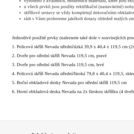
vyrobeno z kvalitních, moderních materiálů, které jsou e
u všech prvků jsou použity rektifikační (nastavitelné) noh
skříňové sestavy se vždy kompletují dekoračními obklad
rádi s Vámi probereme jakékoli dotazy ohledně malých z
Jednotlivé použité prvky (naleznete také dole v souvisejících pr
1.
Policová skříň Nevada střední/úzká 39,9 x 40,4 x 119,5 cm (2x
2.
Dveře pro střední skříň Nevada 119,5 cm, pravé
3.
Dveře pro střední skříň Nevada 119,5 cm, levé
4.
Policová skříň Nevada střední/široká 79,8 x 40,4 x 119,5, skl
5.
Boční obkladové desky Nevada pro střední skříň 119,5 cm
6.
Horní obkladová deska Nevada na 2x širokou skříňku (4 dveř
Z
á