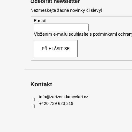
Odebírat newsletter
p
Nezmeškejte žádné novinky či slevy!
a
t
E-mail
í
Vložením e-mailu souhlasíte s
podmínkami ochrany
PŘIHLÁSIT SE
Kontakt
info
@
zarizeni-kancelari.cz
+420 739 623 319