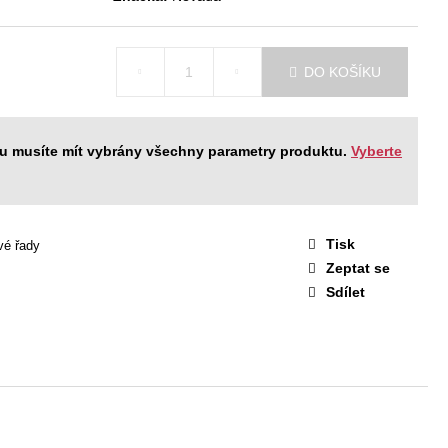
STAVA EASY 1
 Kč
DO KOŠÍKU
ku musíte mít vybrány všechny parametry produktu.
Vyberte
Tisk
vé řady
Zeptat se
Sdílet