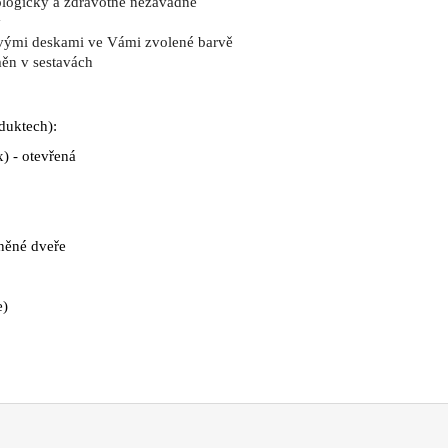
kologicky a zdravotně nezávadné
y
ovými deskami ve Vámi zvolené barvě
měn v sestavách
oduktech):
) - otevřená
eněné dveře
e)