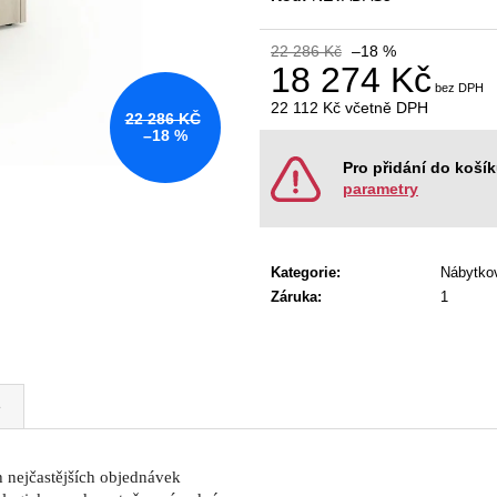
KANCELÁŘSKÁ ŽIDLE GAME ŠÉF
NÁBYTKOVÁ SE
5 196 Kč
22 967 Kč
22 286 Kč
–18 %
Původně:
5 470 Kč
Původně:
28 008
18 274 Kč
22 112 Kč
včetně DPH
22 286 KČ
Měrná
–18 %
cena:
Pro přidání do koší
parametry
Kategorie
:
Nábytko
Záruka
:
1
e
h nejčastějších objednávek