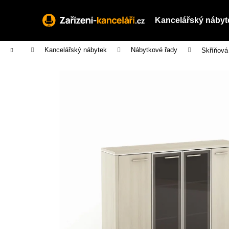
K
Přejít
na
o
Kancelářský nábyt
obsah
Zpět
Zpět
š
do
do
í
Domů
Kancelářský nábytek
Nábytkové řady
Skříňová
obchodu
obchodu
k