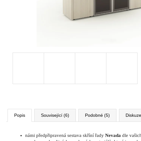
VÝŠKOVĚ STAVITELNÝ STŮL ALFA
UP, 160 X 80 CM, VÝŠKA 63 - 129 CM
9 999 Kč
Původně:
11 185 Kč
Popis
Související (6)
Podobné (5)
Diskuz
námi předpřipravená sestava skříní řady
Nevada
dle vašic