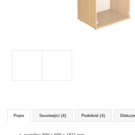
VÝŠKOVĚ STAVITELNÝ STŮL ALFA
UP, 160 X 80 CM, VÝŠKA 63 - 129 CM
9 999 Kč
Původně:
11 185 Kč
Popis
Související (4)
Podobné (4)
Diskuz
rozměry: 800 x 600 x 1831 mm