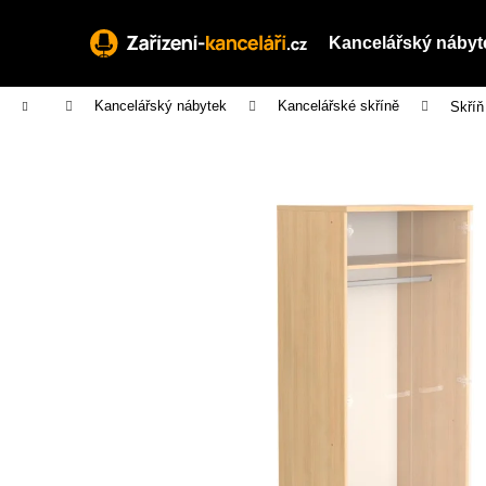
K
Přejít
na
o
Kancelářský nábyt
obsah
Zpět
Zpět
š
do
do
í
Domů
Kancelářský nábytek
Kancelářské skříně
Skříň
obchodu
obchodu
k