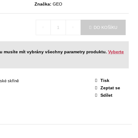
STAVA EASY 1
Značka:
GEO
 Kč
DO KOŠÍKU
ku musíte mít vybrány všechny parametry produktu.
Vyberte
Tisk
ské skříně
Zeptat se
Sdílet