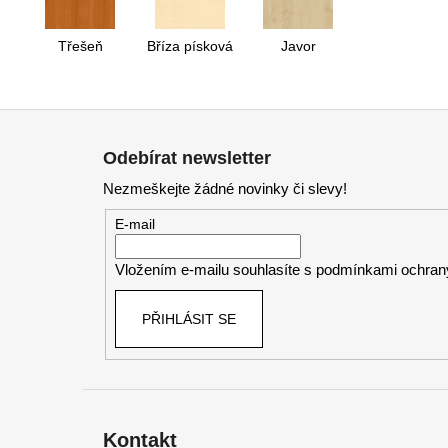
Třešeň
Bříza písková
Javor
Z
á
Odebírat newsletter
p
Nezmeškejte žádné novinky či slevy!
a
t
E-mail
í
Vložením e-mailu souhlasíte s
podmínkami ochrany
PŘIHLÁSIT SE
Kontakt