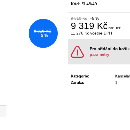
KANCELÁŘSKÁ ŽIDLE GAME ŠÉF
NÁBYTKOVÁ SE
Kód:
SL48/49
5 196 Kč
22 967 Kč
Původně:
5 470 Kč
Původně:
28 008
9 810 Kč
–5 %
9 319 Kč
9 810 KČ
11 276 Kč
včetně DPH
–5 %
Měrná
cena:
Pro přidání do koší
parametry
Kategorie
:
Kancelář
Záruka
:
1
e