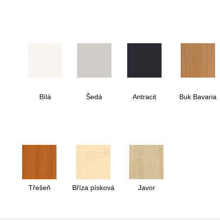
Bílá
Šedá
Antracit
Buk Bavaria
Třešeň
Bříza písková
Javor