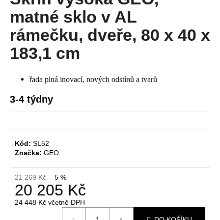
je
a
0,0
matné sklo v AL
z
j
5
rámečku, dveře, 80 x 40 x
í
hvězdiček.
183,1 cm
t
?
řada plná inovací, nových odstínů a tvarů
3-4 týdny
HLEDAT
Kód:
SL52
Značka:
GEO
D
o
p
21 269 Kč
–5 %
20 205 Kč
o
r
24 448 Kč včetně DPH
u
Měrná
DO KOŠÍKU