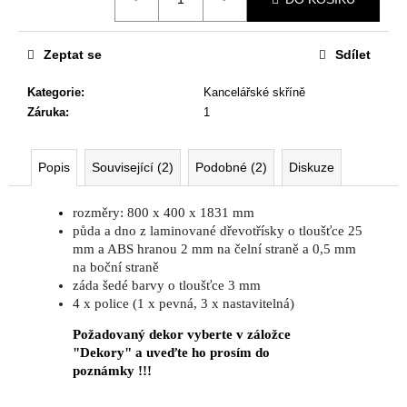
č
cena:
u
j
Zeptat se
Sdílet
e
m
Kategorie
:
Kancelářské skříně
e
Záruka
:
1
NÁBYTKOVÁ
Popis
Související (2)
Podobné (2)
Diskuze
SESTAVA
NEVADA
6
rozměry: 800 x 400 x 1831 mm
60
půda a dno z laminované dřevotřísky o tloušťce 25
931
mm a ABS hranou 2 mm na čelní straně a 0,5 mm
Kč
na boční straně
Původně:
záda šedé barvy o tloušťce 3 mm
74
306
4 x police (1 x pevná, 3 x nastavitelná)
Kč
Požadovaný dekor vyberte v záložce
"Dekory" a uveďte ho prosím do
poznámky !!!