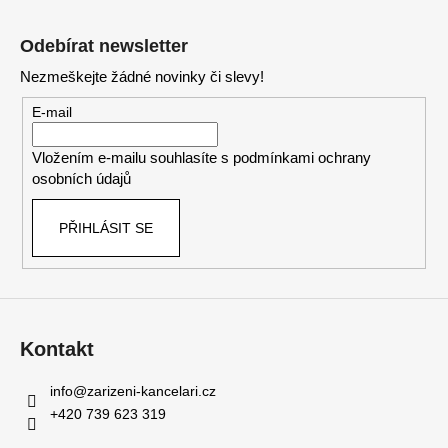
Z
á
Odebírat newsletter
p
Nezmeškejte žádné novinky či slevy!
a
t
E-mail
í
Vložením e-mailu souhlasíte s
podmínkami ochrany
osobních údajů
PŘIHLÁSIT SE
Kontakt
info
@
zarizeni-kancelari.cz
+420 739 623 319