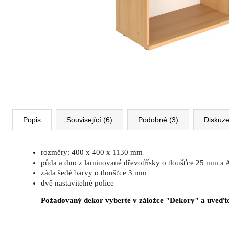
VÝŠKOVĚ STAVITELNÝ STŮL ALFA
UP, 160 X 80 CM, VÝŠKA 63 - 129 CM
9 999 Kč
Původně:
11 185 Kč
Popis
Související (6)
Podobné (3)
Diskuz
rozměry: 400 x 400 x 1130 mm
půda a dno z laminované dřevotřísky o tloušťce 25 mm a 
záda šedé barvy o tloušťce 3 mm
dvě nastavitelné police
Požadovaný dekor vyberte v záložce "Dekory" a uveďte