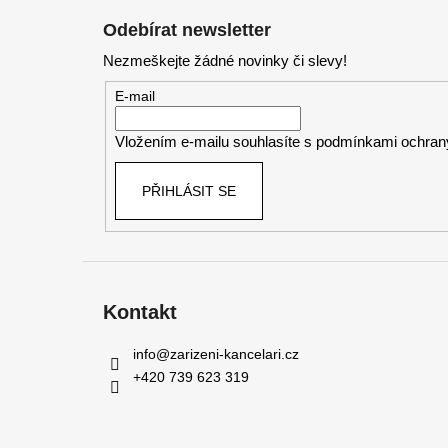
á
Odebírat newsletter
p
Nezmeškejte žádné novinky či slevy!
a
t
E-mail
í
Vložením e-mailu souhlasíte s
podmínkami ochrany
PŘIHLÁSIT SE
Kontakt
info
@
zarizeni-kancelari.cz
+420 739 623 319