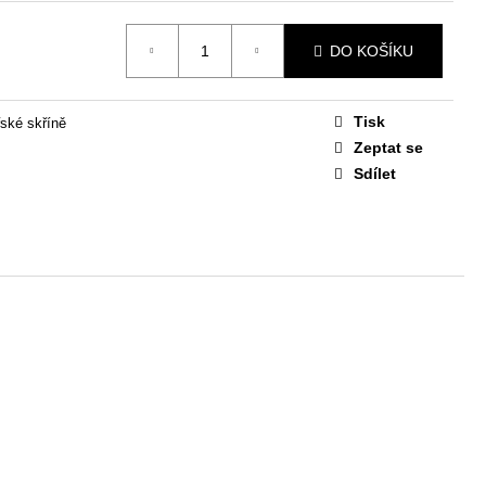
STAVA EASY 1
DO KOŠÍKU
 Kč
Tisk
ské skříně
Zeptat se
Sdílet