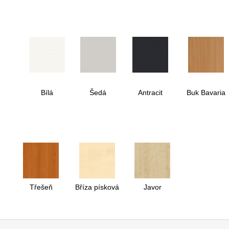
Bílá
Šedá
Antracit
Buk Bavaria
Třešeň
Bříza písková
Javor
Z