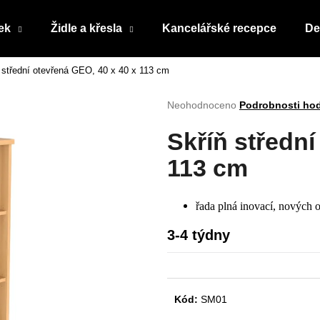
ek
Židle a křesla
Kancelářské recepce
De
 střední otevřená GEO, 40 x 40 x 113 cm
Co potřebujete najít?
Průměrné
Neohodnoceno
Podrobnosti ho
hodnocení
produktu
HLEDAT
Skříň střední
je
0,0
113 cm
z
5
Doporučujeme
hvězdiček.
řada plná inovací, nových o
3-4 týdny
Kód:
SM01