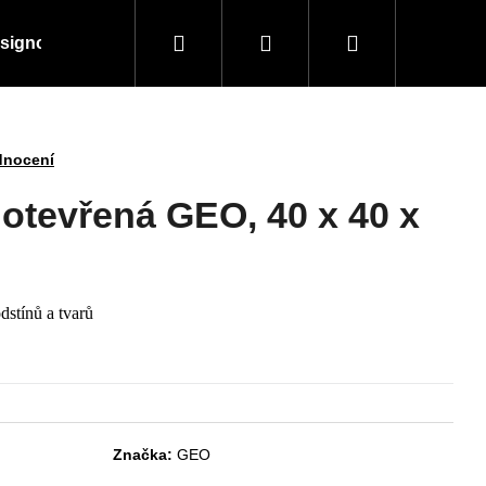
Hledat
Přihlášení
Nákupní
signové kousky
Doplňky a vybavení
Obchodní
košík
dnocení
 otevřená GEO, 40 x 40 x
dstínů a tvarů
Následující
Značka:
GEO