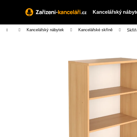
K
Přejít
na
o
Kancelářský nábyt
obsah
Zpět
Zpět
š
do
do
í
Domů
Kancelářský nábytek
Kancelářské skříně
Skříň
obchodu
obchodu
k