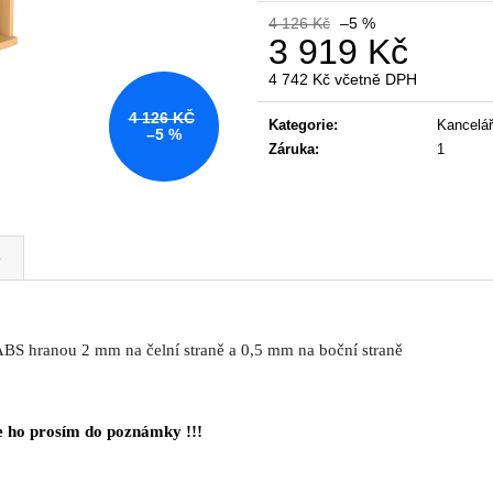
KANCELÁŘSKÁ ŽIDLE GAME ŠÉF
NÁBYTKOVÁ SE
4 126 Kč
–5 %
5 196 Kč
22 967 Kč
3 919 Kč
Původně:
5 470 Kč
Původně:
28 008
4 742 Kč včetně DPH
Měrná
4 126 KČ
cena:
Kategorie
:
Kancelář
–5 %
Záruka
:
1
e
ABS hranou 2 mm na čelní straně a 0,5 mm na boční straně
 ho prosím do poznámky !!!