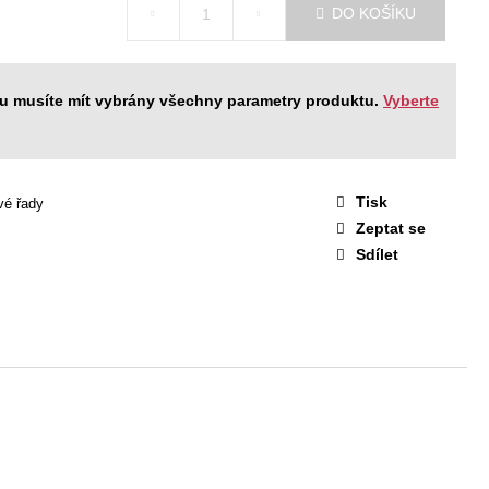
STAVA EASY 1
DO KOŠÍKU
 Kč
ku musíte mít vybrány všechny parametry produktu.
Vyberte
Tisk
vé řady
Zeptat se
Sdílet