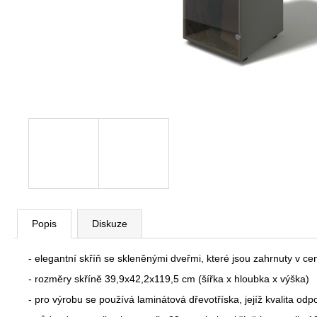
VÝŠKOVĚ STAVITELNÝ STŮL ALFA
UP, 160 X 80 CM, VÝŠKA 63 - 129 CM
9 999 Kč
Původně:
11 185 Kč
Popis
Diskuze
- elegantní skříň se skleněnými dveřmi, které jsou zahrnuty v ce
- rozměry skříně 39,9x42,2x119,5 cm (šířka x hloubka x výška)
- pro výrobu se používá laminátová dřevotříska, jejíž kvalita o