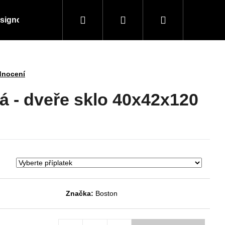
Hledat
Přihlášení
Nákupní
signové kousky
Doplňky a vybavení
Obchodní
košík
dnocení
á - dveře sklo 40x42x120
Značka:
Boston
Následující