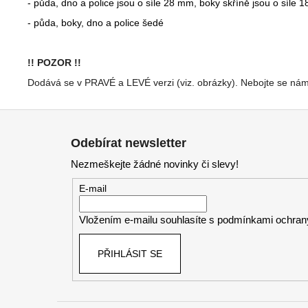
- půda, dno a police jsou o síle 28 mm, boky skříně jsou o síle
- půda, boky, dno a police šedé
!! POZOR !!
Dodává se v PRAVÉ a LEVÉ verzi (viz. obrázky). Nebojte se nám 
Z
á
Odebírat newsletter
p
Nezmeškejte žádné novinky či slevy!
a
t
E-mail
í
Vložením e-mailu souhlasíte s
podmínkami ochrany
PŘIHLÁSIT SE