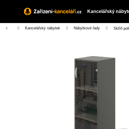
K
Přejít
na
o
Kancelářský nábyt
obsah
Zpět
Zpět
š
do
do
í
Domů
Kancelářský nábytek
Nábytkové řady
Skříň pol
obchodu
obchodu
k