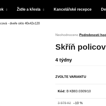
ek
Židle a křesla
Kancelářské recepce
De
icová - dveře sklo 40x42x120
Co potřebujete najít?
Průměrné
Neohodnoceno
Podrobnosti ho
hodnocení
produktu
HLEDAT
Skříň policov
je
0,0
z
4 týdny
5
Doporučujeme
hvězdiček.
ZVOLTE VARIANTU
Kód:
B KB83.0309/10
3 979 Kč
–10 %