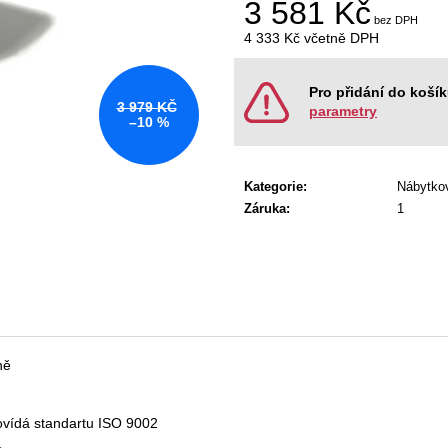
3 581 Kč
KANCELÁŘSKÁ ŽIDLE GAME ŠÉF
NÁBYTKOVÁ SE
5 196 Kč
22 967 Kč
4 333 Kč
včetně DPH
Původně:
5 470 Kč
Původně:
28 008
Měrná
cena:
Pro přidání do koší
3 979 KČ
parametry
–10 %
Kategorie
:
Nábytko
Záruka
:
1
ně
dpovídá standartu ISO 9002