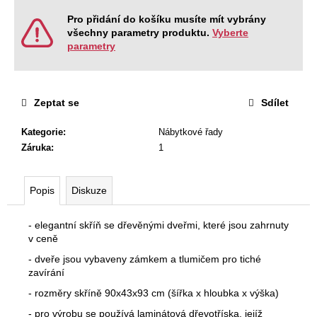
č
u
Pro přidání do košíku musíte mít vybrány
j
všechny parametry produktu.
Vyberte
parametry
e
m
e
Zeptat se
Sdílet
NÁBYTKOVÁ
Kategorie
:
Nábytkové řady
SESTAVA
EASY
Záruka
:
1
1
22
967
Popis
Diskuze
Kč
Původně:
28
- elegantní skříň se dřevěnými dveřmi, které jsou zahrnuty
008
v ceně
Kč
- dveře jsou vybaveny zámkem a tlumičem pro tiché
zavírání
- rozměry skříně 90x43x93 cm (šířka x hloubka x výška)
- pro výrobu se používá laminátová dřevotříska, jejíž