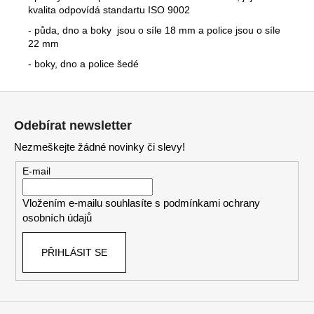
kvalita odpovídá standartu ISO 9002
- půda, dno a boky jsou o síle 18 mm a police jsou o síle
22 mm
- boky, dno a police šedé
Z
á
Odebírat newsletter
p
Nezmeškejte žádné novinky či slevy!
a
t
E-mail
í
Vložením e-mailu souhlasíte s
podmínkami ochrany
osobních údajů
PŘIHLÁSIT SE