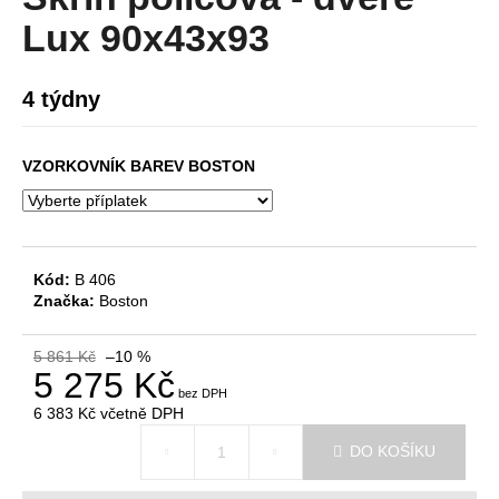
je
a
0,0
Lux 90x43x93
z
j
5
í
hvězdiček.
4 týdny
t
?
VZORKOVNÍK BAREV BOSTON
HLEDAT
Kód:
B 406
Značka:
Boston
D
5 861 Kč
–10 %
5 275 Kč
o
p
6 383 Kč
včetně DPH
o
Měrná
r
DO KOŠÍKU
cena:
u