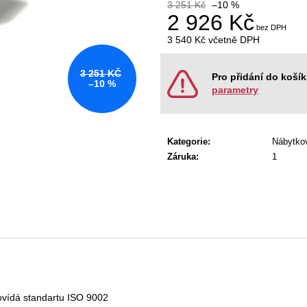
KANCELÁŘSKÁ ŽIDLE GAME ŠÉF
NÁBYTKOVÁ SE
3 251 Kč
–10 %
2 926 Kč
5 196 Kč
22 967 Kč
Původně:
5 470 Kč
Původně:
28 008
3 540 Kč
včetně DPH
Měrná
cena:
3 251 KČ
Pro přidání do koší
–10 %
parametry
Kategorie
:
Nábytko
Záruka
:
1
dpovídá standartu ISO 9002