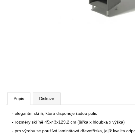
VÝŠKOVĚ STAVITELNÝ STŮL ALFA
UP, 160 X 80 CM, VÝŠKA 63 - 129 CM
9 999 Kč
Původně:
11 185 Kč
Popis
Diskuze
- elegantní skříň, která disponuje řadou polic
- rozměry skříně 45x43x129,2 cm (šířka x hloubka x výška)
- pro výrobu se používá laminátová dřevotříska, jejíž kvalita o