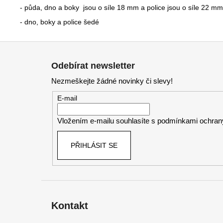
- půda, dno a boky jsou o síle 18 mm a police jsou o síle 22 mm
- dno, boky a police šedé
Z
á
Odebírat newsletter
p
Nezmeškejte žádné novinky či slevy!
a
t
E-mail
í
Vložením e-mailu souhlasíte s
podmínkami ochrany
PŘIHLÁSIT SE
Kontakt