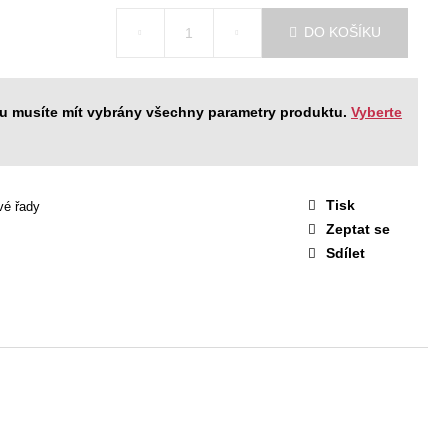
STAVA EASY 1
DO KOŠÍKU
 Kč
ku musíte mít vybrány všechny parametry produktu.
Vyberte
Tisk
vé řady
Zeptat se
Sdílet