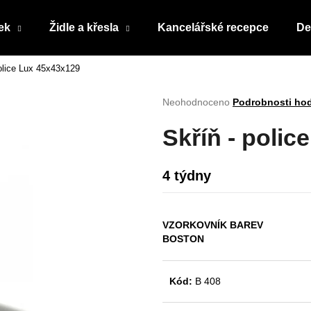
ek
Židle a křesla
Kancelářské recepce
De
police Lux 45x43x129
Co potřebujete najít?
Průměrné
Neohodnoceno
Podrobnosti ho
hodnocení
produktu
HLEDAT
Skříň - poli
je
0,0
z
4 týdny
5
Doporučujeme
hvězdiček.
VZORKOVNÍK BAREV
BOSTON
Kód:
B 408