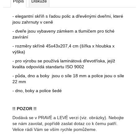
Popis
Diskuze
- elegantní skříň s řadou polic a dřevěnými dveřmi, které
jsou zahrnuty v ceně
- dveře jsou vybaveny zámkem a tlumičem pro tiché
zavírání
- rozměry skříně 45x43x207,4 cm (šířka x hloubka x
výška)
- pro výrobu se používá laminátová dřevotříska, jejíž
kvalita odpovídá standartu ISO 9002
- půda, dno a boky jsou o síle 18 mm a police jsou o síle
22 mm
- dno, boky a police šedé
!! POZOR !!
Dodává se v PRAVÉ a LEVÉ verzi (viz. obrázky). Nebojte
se nám zavolat, popřídě zaslat dotaz co k čemu patří.
Velice rádi Vám se vším rychle pomůžeme.