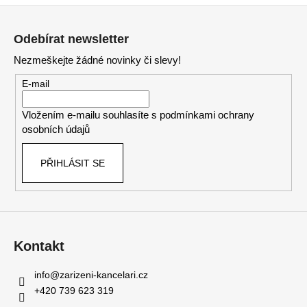
Z
á
Odebírat newsletter
p
Nezmeškejte žádné novinky či slevy!
a
t
E-mail
í
Vložením e-mailu souhlasíte s
podmínkami ochrany
osobních údajů
PŘIHLÁSIT SE
Kontakt
info
@
zarizeni-kancelari.cz
+420 739 623 319