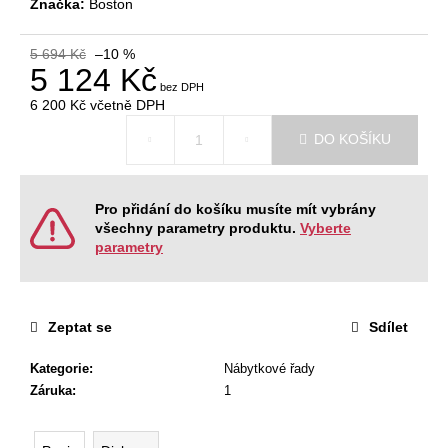
č
Značka:
Boston
u
j
5 694 Kč
–10 %
e
5 124 Kč
m
6 200 Kč
včetně DPH
e
Měrná
DO KOŠÍKU
cena:
JEDNACÍ
STŮL
ALFA
Pro přidání do košíku musíte mít vybrány
400,
všechny parametry produktu.
Vyberte
180
parametry
X
80
CM
11
Zeptat se
Sdílet
610
Kč
Původně:
Kategorie
:
Nábytkové řady
12
Záruka
:
1
900
Kč