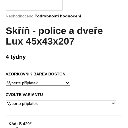
a
j
Průměrné
Neohodnoceno
Podrobnosti hodnocení
í
hodnocení
produktu
Skříň - police a dveře
t
je
?
0,0
Lux 45x43x207
z
5
hvězdiček.
4 týdny
HLEDAT
VZORKOVNÍK BAREV BOSTON
D
ZVOLTE VARIANTU
o
p
o
r
u
Kód:
B 420/1