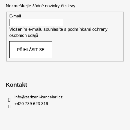
p
Nezmeškejte žádné novinky či slevy!
a
t
E-mail
í
Vložením e-mailu souhlasíte s
podmínkami ochrany
osobních údajů
PŘIHLÁSIT SE
Kontakt
info
@
zarizeni-kancelari.cz
+420 739 623 319