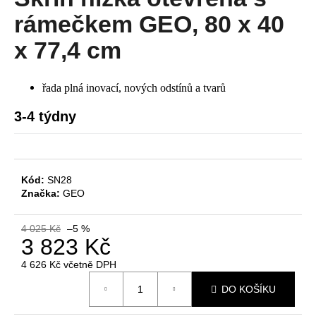
je
a
0,0
rámečkem GEO, 80 x 40
z
j
5
x 77,4 cm
í
hvězdiček.
t
řada plná inovací, nových odstínů a tvarů
?
3-4 týdny
HLEDAT
Kód:
SN28
Značka:
GEO
D
4 025 Kč
–5 %
o
3 823 Kč
p
4 626 Kč včetně DPH
o
Měrná
r
DO KOŠÍKU
cena:
u