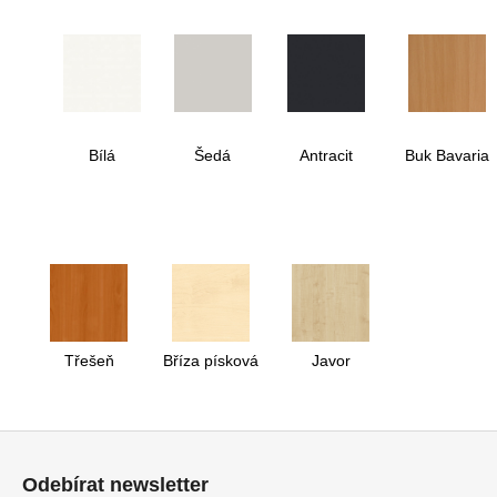
Bílá
Šedá
Antracit
Buk Bavaria
Třešeň
Bříza písková
Javor
Z
á
Odebírat newsletter