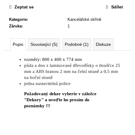
č
u
Zeptat se
Sdílet
j
Kategorie
:
Kancelářské skříně
e
Záruka
:
1
m
e
Popis
Související (5)
Podobné (1)
Diskuze
KANCELÁŘSKÁ
ŽIDLE
rozměry: 800 x 400 x 774 mm
GAME
půda a dno z laminované dřevotřísky o tloušťce 25
ŠÉF
mm a ABS hranou 2 mm na čelní straně a 0,5 mm
5
na boční straně
196
jedna nastavitelná police
Kč
Původně:
Požadovaný dekor vyberte v záložce
5
"Dekory" a uveďte ho prosím do
470
Kč
poznámky !!!