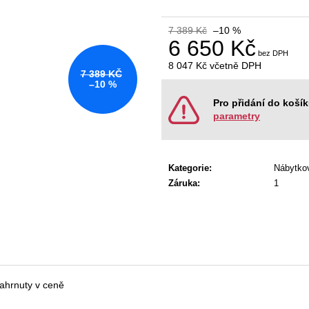
KANCELÁŘSKÁ ŽIDLE GAME ŠÉF
NÁBYTKOVÁ SE
5 196 Kč
22 967 Kč
7 389 Kč
–10 %
Původně:
5 470 Kč
Původně:
28 008
6 650 Kč
8 047 Kč
včetně DPH
7 389 KČ
Měrná
–10 %
cena:
Pro přidání do koší
parametry
Kategorie
:
Nábytko
Záruka
:
1
zahrnuty v ceně