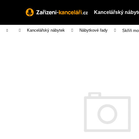
K
Přejít
na
o
Kancelářský nábyt
obsah
Zpět
Zpět
š
do
do
í
Domů
Kancelářský nábytek
Nábytkové řady
Skříň mob
obchodu
obchodu
k