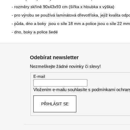
- rozměry skříně 90x43x93 cm (šířka x hloubka x výška)
- pro výrobu se používá laminátová dřevotříska, jejíž kvalita o
- půda, dno a boky jsou o síle 18 mm a police jsou o síle 22 mm
- dno, boky a police šedé
Z
á
Odebírat newsletter
p
Nezmeškejte žádné novinky či slevy!
a
t
E-mail
í
Vložením e-mailu souhlasíte s
podmínkami ochrany
PŘIHLÁSIT SE