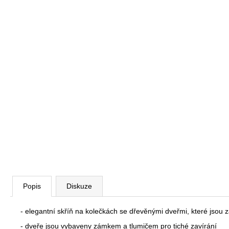
VÝŠKOVĚ STAVITELNÝ STŮL ALFA
UP, 160 X 80 CM, VÝŠKA 63 - 129 CM
9 999 Kč
Původně:
11 185 Kč
Popis
Diskuze
- elegantní skříň na kolečkách se dřevěnými dveřmi, které jsou 
- dveře jsou vybaveny zámkem a tlumičem pro tiché zavírání