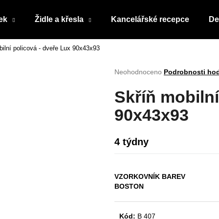
ek
Židle a křesla
Kancelářské recepce
De
ilní policová - dveře Lux 90x43x93
Co potřebujete najít?
Průměrné
Neohodnoceno
Podrobnosti ho
hodnocení
produktu
HLEDAT
Skříň mobilní
je
0,0
90x43x93
z
5
Doporučujeme
hvězdiček.
4 týdny
VZORKOVNÍK BAREV
BOSTON
Kód:
B 407