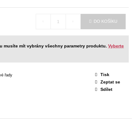
STAVA EASY 1
 Kč
DO KOŠÍKU
ku musíte mít vybrány všechny parametry produktu.
Vyberte
Tisk
vé řady
Zeptat se
Sdílet