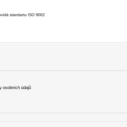
dpovídá standartu ISO 9002
 osobních údajů