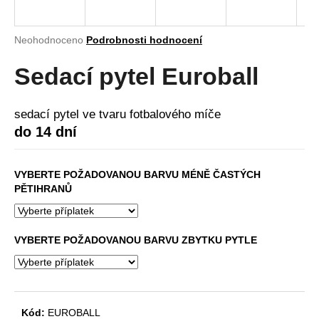
a
j
Průměrné
Neohodnoceno
Podrobnosti hodnocení
í
hodnocení
produktu
Sedací pytel Euroball
t
je
?
0,0
z
sedací pytel ve tvaru fotbalového míče
5
do 14 dní
hvězdiček.
HLEDAT
VYBERTE POŽADOVANOU BARVU MÉNĚ ČASTÝCH
PĚTIHRANŮ
D
VYBERTE POŽADOVANOU BARVU ZBYTKU PYTLE
o
p
o
r
u
Kód:
EUROBALL