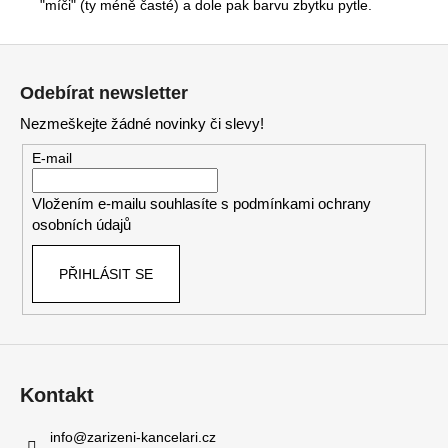
"míči" (ty méně časté) a dole pak barvu zbytku pytle.
Z
á
Odebírat newsletter
p
Nezmeškejte žádné novinky či slevy!
a
t
E-mail
í
Vložením e-mailu souhlasíte s
podmínkami ochrany
osobních údajů
PŘIHLÁSIT SE
Kontakt
info
@
zarizeni-kancelari.cz