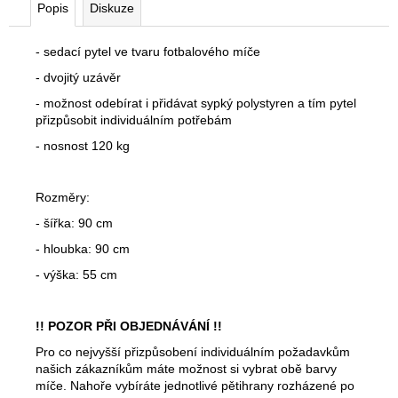
Popis
Diskuze
- sedací pytel ve tvaru fotbalového míče
- dvojitý uzávěr
- možnost odebírat i přidávat sypký polystyren a tím pytel
přizpůsobit individuálním potřebám
- nosnost 120 kg
Rozměry:
- šířka: 90 cm
- hloubka: 90 cm
- výška: 55 cm
!! POZOR PŘI OBJEDNÁVÁNÍ !!
Pro co nejvyšší přizpůsobení individuálním požadavkům
našich zákazníkům máte možnost si vybrat obě barvy
míče. Nahoře vybíráte jednotlivé pětihrany rozházené po