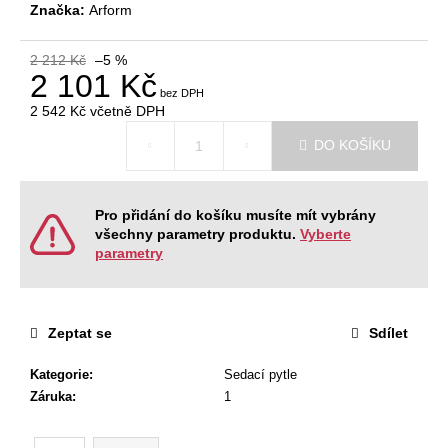
č
Značka:
Arform
u
j
2 212 Kč
–5 %
e
2 101 Kč
m
e
2 542 Kč
včetně DPH
Měrná
DO KOŠÍKU
cena:
NÁBYTKOVÁ
SESTAVA
EASY
Pro přidání do košíku musíte mít vybrány
1
všechny parametry produktu.
Vyberte
22
parametry
967
Kč
Původně:
28
Zeptat se
Sdílet
008
Kč
Kategorie
:
Sedací pytle
Záruka
:
1