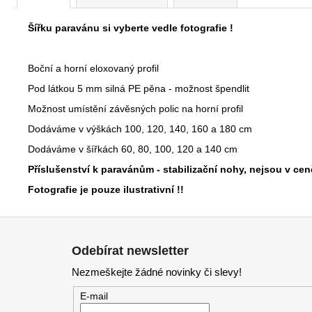
Šířku paravánu si vyberte vedle fotografie !
Boční a horní eloxovaný profil
Pod látkou 5 mm silná PE pěna - možnost špendlit
Možnost umístění závěsných polic na horní profil
Dodáváme v výškách 100, 120, 140, 160 a 180 cm
Dodáváme v šířkách 60, 80, 100, 120 a 140 cm
Příslušenství k paravánům - stabilizační nohy, nejsou v c
Fotografie je pouze ilustrativní !!
Z
á
Odebírat newsletter
p
Nezmeškejte žádné novinky či slevy!
a
t
E-mail