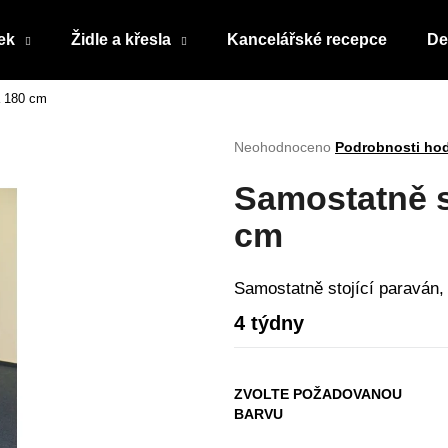
ek
Židle a křesla
Kancelářské recepce
De
a 180 cm
Co potřebujete najít?
Průměrné
Neohodnoceno
Podrobnosti ho
hodnocení
produktu
HLEDAT
Samostatně s
je
0,0
cm
z
5
Doporučujeme
hvězdiček.
Samostatně stojící paraván,
4 týdny
ZVOLTE POŽADOVANOU
BARVU