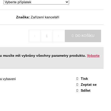
STAVA EASY 1
 Kč
Značka:
Zařízení kanceláří
DO KOŠÍKU
ku musíte mít vybrány všechny parametry produktu.
Vyberte
Tisk
 a vybavení
Zeptat se
Sdílet