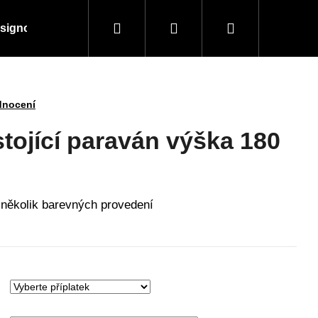
Hledat
Přihlášení
Nákupní
signové kousky
Doplňky a vybavení
Obchodní
košík
dnocení
tojící paraván výška 180
 několik barevných provedení
Následující