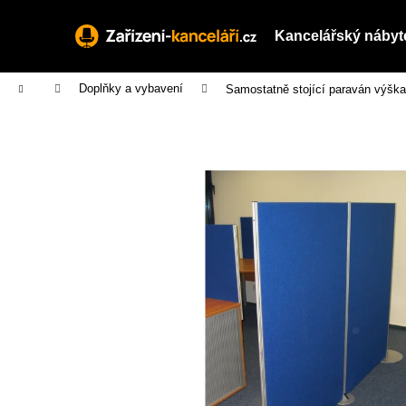
K
Přejít
na
o
Kancelářský nábyt
obsah
Zpět
Zpět
š
do
do
í
Domů
Doplňky a vybavení
Samostatně stojící paraván výšk
obchodu
obchodu
k