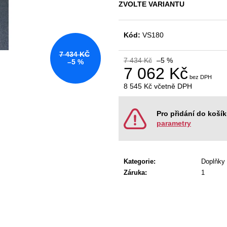
KANCELÁŘSKÁ ŽIDLE GAME ŠÉF
NÁBYTKOVÁ SE
ZVOLTE VARIANTU
5 196 Kč
22 967 Kč
Původně:
5 470 Kč
Původně:
28 008
Kód:
VS180
7 434 KČ
7 434 Kč
–5 %
–5 %
7 062 Kč
8 545 Kč
včetně DPH
Měrná
cena:
Pro přidání do koší
parametry
Kategorie
:
Doplňky
Záruka
:
1