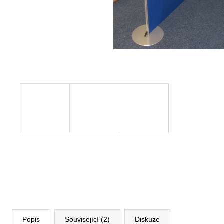
VÝŠKOVĚ STAVITELNÝ STŮL ALFA
UP, 160 X 80 CM, VÝŠKA 63 - 129 CM
9 999 Kč
Původně:
11 185 Kč
Popis
Související (2)
Diskuze