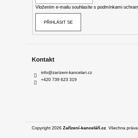
í
Vložením e-mailu souhlasíte s
podmínkami ochrany
PŘIHLÁSIT SE
Kontakt
info
@
zarizeni-kancelari.cz
+420 739 623 319
Copyright 2026
Zařízení-kanceláří.cz
. Všechna práva