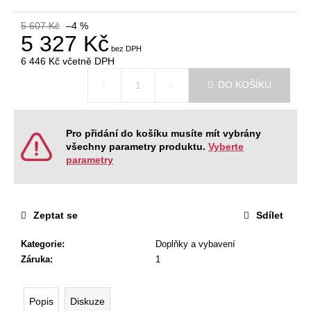
č
u
5 607 Kč
–4 %
j
5 327 Kč
e
6 446 Kč
včetně DPH
m
Měrná
e
DO KOŠÍKU
cena:
NÁBYTKOVÁ
SESTAVA
Pro přidání do košíku musíte mít vybrány
NEVADA
všechny parametry produktu.
Vyberte
6
parametry
60
931
Kč
Původně:
Zeptat se
Sdílet
74
306
Kč
Kategorie
:
Doplňky a vybavení
Záruka
:
1
Popis
Diskuze