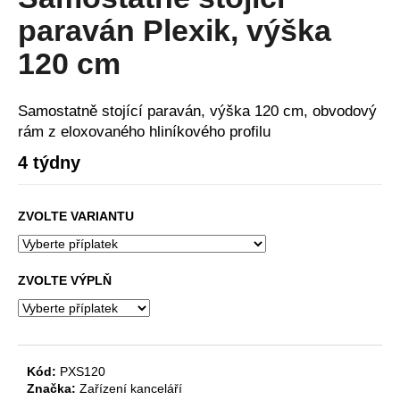
je
a
0,0
paraván Plexik, výška
z
j
5
120 cm
í
hvězdiček.
t
Samostatně stojící paraván, výška 120 cm, obvodový
?
rám z eloxovaného hliníkového profilu
4 týdny
HLEDAT
ZVOLTE VARIANTU
ZVOLTE VÝPLŇ
D
o
p
o
r
Kód:
PXS120
u
Značka:
Zařízení kanceláří