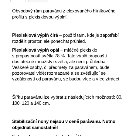
Obvodový rám paravánu z eloxovaného hliníkového
profilu s plexisklovou výplní.
Plexisklová výplň čirá
– použití tam, kde je zapotřebí
rozdělit prostor, ale ponechat průhled.
Plexisklová výplň opál
– mléčné plexisklo
s propustností světla 78 %. Tato výplň propouští
dostatečné množství světla, ale není průhledná.
Veškeré osoby, či předměty za paravánem, bude
pozorovatel vidět rozmazaně a se zvětšující se
vzdáleností od paravánu, se budou více a více ztrácet.
Šířku paravánu lze vybrat z následujících možností: 80,
100, 120 a 140 cm.
Stabilizační nohy nejsou v ceně parávanu. Nutno
objednat samostatně!