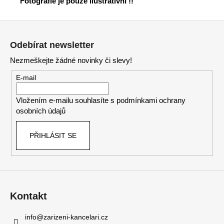
Fotografie je pouze ilustrativní !!
Z
á
Odebírat newsletter
p
Nezmeškejte žádné novinky či slevy!
a
t
E-mail
í
Vložením e-mailu souhlasíte s
podmínkami ochrany
osobních údajů
PŘIHLÁSIT SE
Kontakt
info
@
zarizeni-kancelari.cz