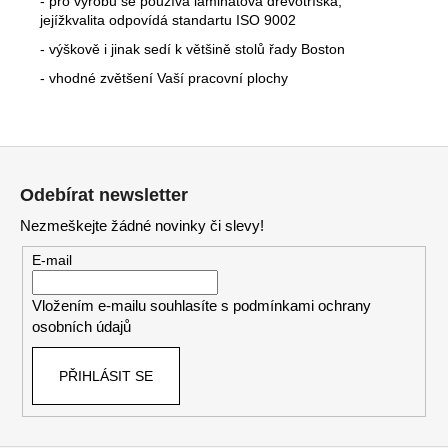
- pro výrobu se používá laminátová dřevotříska,
jejížkvalita odpovídá standartu ISO 9002
- výškově i jinak sedí k většině stolů řady Boston
- vhodné zvětšení Vaší pracovní plochy
Z
á
Odebírat newsletter
p
Nezmeškejte žádné novinky či slevy!
a
t
E-mail
í
Vložením e-mailu souhlasíte s
podmínkami ochrany
osobních údajů
PŘIHLÁSIT SE