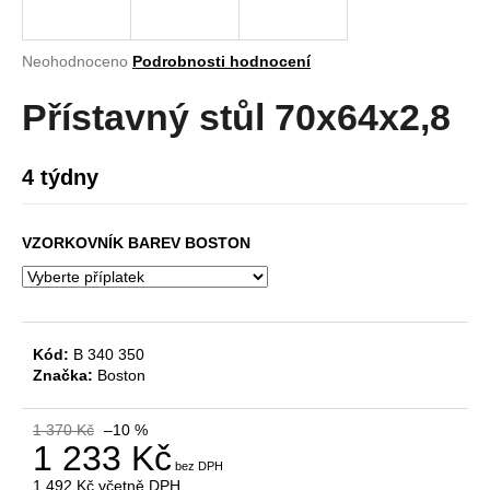
a
j
Průměrné
Neohodnoceno
Podrobnosti hodnocení
í
hodnocení
produktu
Přístavný stůl 70x64x2,8
t
je
?
0,0
z
4 týdny
5
hvězdiček.
VZORKOVNÍK BAREV BOSTON
HLEDAT
D
Kód:
B 340 350
o
Značka:
Boston
p
o
1 370 Kč
–10 %
r
1 233 Kč
u
1 492 Kč
včetně DPH