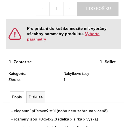
č
Měrná
u
DO KOŠÍKU
cena:
j
e
m
Pro přidání do košíku musíte mít vybrány
e
všechny parametry produktu.
Vyberte
parametry
KANCELÁŘSKÁ
ŽIDLE
ACCIS
Zeptat se
Sdílet
PRO
12
Kategorie
:
Nábytkové řady
996
Záruka
:
1
Kč
Původně:
13
680
Popis
Diskuze
Kč
- elegantní přístavný stůl (noha není zahrnuta v ceně)
- rozměry jsou 70x64x2,8 (délka x šířka x výška)