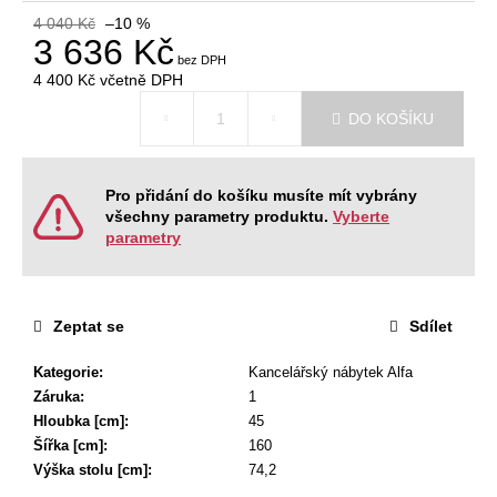
č
4 040 Kč
–10 %
u
3 636 Kč
j
e
4 400 Kč
včetně DPH
m
Měrná
DO KOŠÍKU
cena:
e
VÝŠKOVĚ
Pro přidání do košíku musíte mít vybrány
STAVITELNÝ
všechny parametry produktu.
Vyberte
STŮL
parametry
ALFA
UP,
160
X
80
Zeptat se
Sdílet
CM,
VÝŠKA
Kategorie
:
Kancelářský nábytek Alfa
63
-
Záruka
:
1
129
Hloubka [cm]
:
45
CM
Šířka [cm]
:
160
9
Výška stolu [cm]
:
74,2
999