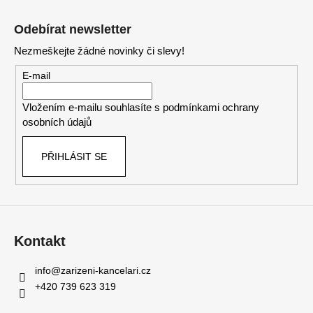
Z
á
Odebírat newsletter
p
Nezmeškejte žádné novinky či slevy!
a
t
E-mail
í
Vložením e-mailu souhlasíte s
podmínkami ochrany
osobních údajů
PŘIHLÁSIT SE
Kontakt
info
@
zarizeni-kancelari.cz
+420 739 623 319