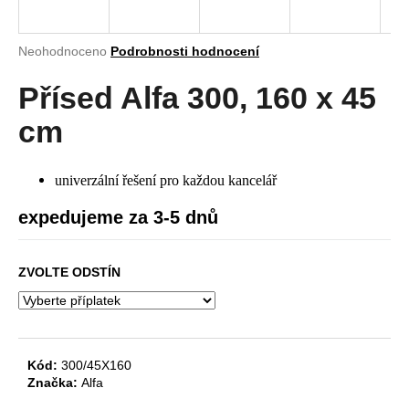
a
j
Průměrné
Neohodnoceno
Podrobnosti hodnocení
í
hodnocení
produktu
Přísed Alfa 300, 160 x 45
t
je
?
0,0
cm
z
5
hvězdiček.
univerzální řešení pro každou kancelář
HLEDAT
expedujeme za 3-5 dnů
ZVOLTE ODSTÍN
D
o
p
o
Kód:
300/45X160
r
Značka:
Alfa
u