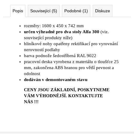
Kč
Původně:
Popis
Související (5)
Podobné (1)
Diskuze
11
185
Kč
rozměry: 1600 x 450 x 742 mm
určen výhradně pro dva stoly Alfa 300
(viz.
související produkty níže)
hliníkové nohy opatřeny rektifikací pro vyrovnání
nerovností podlahy
barva podnože šedostříbrná RAL 9022
pracovní deska vyrobena z materiálu o tloušťce 25
mm, zakončena ABS hranou pro větší pevnost a
odolnost
dodáván v demontovaném stavu
CENY JSOU ZÁKLADNÍ, POSKYTNEME
VÁM VÝHODNĚJŠÍ. KONTAKTUJTE
NÁS !!!