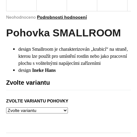
a
j
Průměrné
Neohodnoceno
Podrobnosti hodnocení
í
hodnocení
produktu
Pohovka SMALLROOM
t
je
?
0,0
z
design Smallroom je charakterizován „krabicí“ na straně,
5
kterou lze použít pro umístění rostlin nebo jako pracovní
hvězdiček.
plochu s volitelnými napájecími zařízeními
design
Ineke Hans
HLEDAT
Zvolte variantu
D
ZVOLTE VARIANTU POHOVKY
o
p
o
r
u