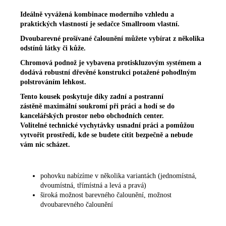
Ideálně vyvážená kombinace moderního vzhledu a
praktických vlastností je sedačce Smallroom vlastní.
Dvoubarevné prošívané čalounění můžete vybírat z několika
odstínů látky či kůže.
Chromová podnož je vybavena protiskluzovým systémem a
dodává robustní dřevěné konstrukci potažené pohodlným
polstrováním lehkost.
Tento kousek poskytuje díky zadní a postranní
zástěně maximální soukromí při práci a hodí se do
kancelářských prostor nebo obchodních center.
Volitelné technické vychytávky usnadní práci a pomůžou
vytvořit prostředí, kde se budete cítit bezpečně a nebude
vám nic scházet.
pohovku nabízíme v několika variantách (jednomístná,
dvoumístná, třímístná a levá a pravá)
široká možnost barevného čalounění, možnost
dvoubarevného čalounění