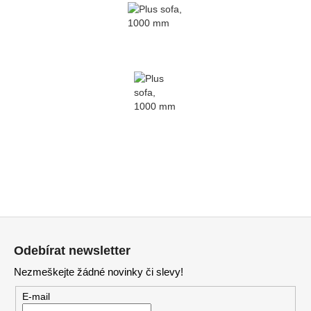
Z
á
Odebírat newsletter
p
Nezmeškejte žádné novinky či slevy!
a
t
E-mail