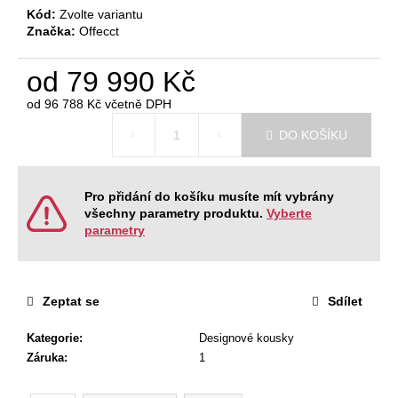
č
Kód:
Zvolte variantu
u
Značka:
Offecct
j
e
od
79 990 Kč
m
e
od
96 788 Kč
včetně DPH
Měrná
DO KOŠÍKU
cena:
KANCELÁŘSKÁ
ŽIDLE
GAME
Pro přidání do košíku musíte mít vybrány
ŠÉF
všechny parametry produktu.
Vyberte
5
parametry
196
Kč
Původně:
5
470
Zeptat se
Sdílet
Kč
Kategorie
:
Designové kousky
Záruka
:
1