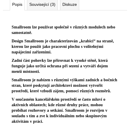
Popis
Související (3)
Diskuze
Smallroom lze používat společně v různých modulech nebo
samostatně.
Design Smallroom je charakterizován „krabicí“ na straně,
kterou lze použít jako pracovní plochu s volitelnými
napájecími zařízeními.
Zadní část pohovky lze přirovnat k vysoké stěně, která
funguje jako určitá ochrana při sezení a vytváří dojem
menší místnosti.
Smallroom je nabízen s různými výškami zadních a bočních
stran, které poskytují architektovi možnost vytvořit
prostředí, které vzbudí zájem, pomocí různých rozměrů.
V současném kancelářském prostředí se často mluví o
aktivních oblastech;
kde různé druhy práce,
mohou
probíhat rozhovory a setkání.
Smallroom je rozvíjen v
souladu s tím a zve k individuálním nebo skupinovým
aktivitám v práci.