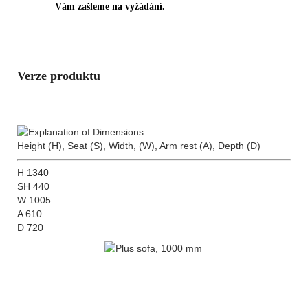
Vám zašleme na vyžádání.
Verze produktu
Height (
H
), Seat (
S
), Width, (
W
), Arm rest (
A
), Depth (
D
)
H 1340
SH 440
W 1005
A 610
D 720