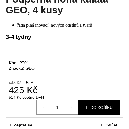
je
a
0,0
GEO, 4 kusy
z
j
5
í
hvězdiček.
řada plná inovací, nových odstínů a tvarů
t
?
3-4 týdny
Kód:
PT01
HLEDAT
Značka:
GEO
448 Kč
–5 %
425 Kč
D
o
514 Kč včetně DPH
Měrná
p
DO KOŠÍKU
cena:
o
r
u
Zeptat se
Sdílet