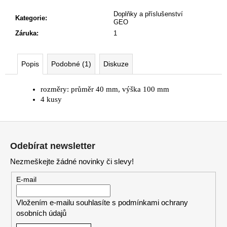
č
u
Doplňky a příslušenství
Kategorie
:
j
GEO
e
Záruka
:
1
m
e
Popis
Podobné (1)
Diskuze
RECEPCE
rozměry: průměr 40 mm, výška 100 mm
TERA
4 kusy
15
030
Z
Kč
Původně:
á
16
Odebírat newsletter
p
700
Kč
Nezmeškejte žádné novinky či slevy!
a
t
E-mail
í
Vložením e-mailu souhlasíte s
podmínkami ochrany
osobních údajů