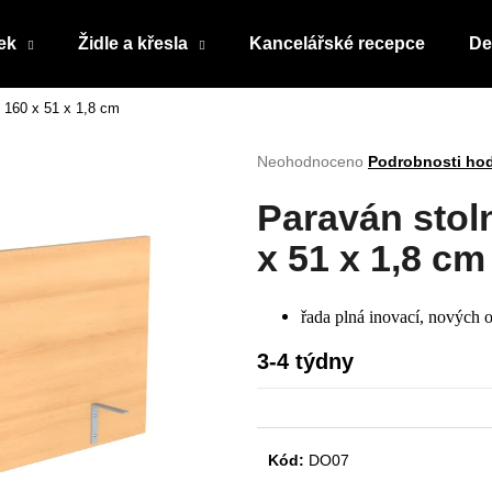
ek
Židle a křesla
Kancelářské recepce
De
 160 x 51 x 1,8 cm
Co potřebujete najít?
Průměrné
Neohodnoceno
Podrobnosti ho
hodnocení
produktu
HLEDAT
Paraván stol
je
0,0
x 51 x 1,8 cm
z
5
Doporučujeme
hvězdiček.
řada plná inovací, nových o
3-4 týdny
Kód:
DO07