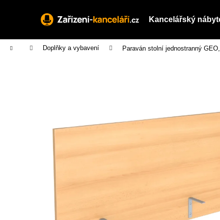
K
Přejít
na
o
Kancelářský nábyt
obsah
Zpět
Zpět
š
do
do
í
Domů
Doplňky a vybavení
Paraván stolní jednostranný GEO,
obchodu
obchodu
k