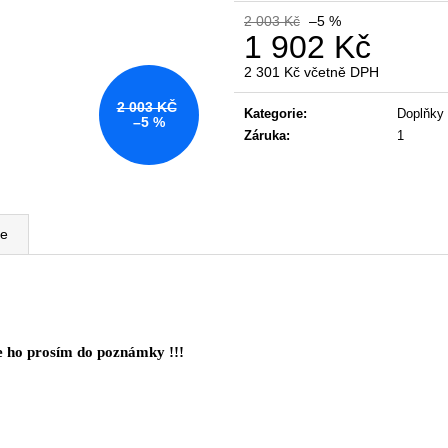
KANCELÁŘSKÁ ŽIDLE GAME ŠÉF
NÁBYTKOVÁ SE
2 003 Kč
–5 %
5 196 Kč
22 967 Kč
1 902 Kč
Původně:
5 470 Kč
Původně:
28 008
2 301 Kč včetně DPH
Měrná
2 003 KČ
cena:
Kategorie
:
Doplňky
–5 %
Záruka
:
1
ze
 ho prosím do poznámky !!!