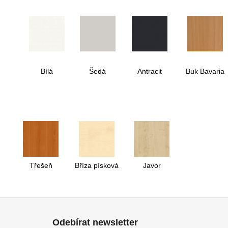
Bílá
Šedá
Antracit
Buk Bavaria
Třešeň
Bříza písková
Javor
Z
á
Odebírat newsletter