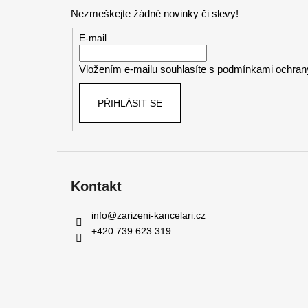
p
Nezmeškejte žádné novinky či slevy!
a
t
E-mail
í
Vložením e-mailu souhlasíte s
podmínkami ochrany
PŘIHLÁSIT SE
Kontakt
info
@
zarizeni-kancelari.cz
+420 739 623 319