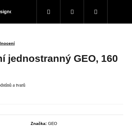
Hledat
Přihlášení
Nákupní
signové kousky
Doplňky a vybavení
Obchodní
košík
dnocení
ní jednostranný GEO, 160
dstínů a tvarů
Následující
Značka:
GEO