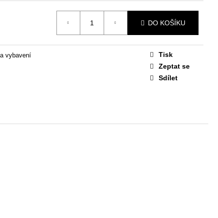
STAVA EASY 1
DO KOŠÍKU
 Kč
Tisk
 a vybavení
Zeptat se
Sdílet