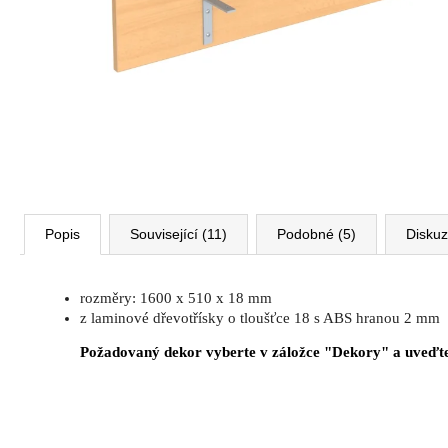
VÝŠKOVĚ STAVITELNÝ STŮL ALFA
UP, 160 X 80 CM, VÝŠKA 63 - 129 CM
9 999 Kč
Původně:
11 185 Kč
Popis
Související (11)
Podobné (5)
Disku
rozměry: 1600 x 510 x 18 mm
z laminové dřevotřísky o tloušťce 18 s ABS hranou 2 mm
Požadovaný dekor vyberte v záložce "Dekory" a uveďte