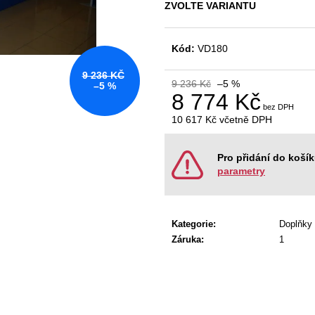
KANCELÁŘSKÁ ŽIDLE GAME ŠÉF
NÁBYTKOVÁ SE
ZVOLTE VARIANTU
5 196 Kč
22 967 Kč
Původně:
5 470 Kč
Původně:
28 008
Kód:
VD180
9 236 KČ
9 236 Kč
–5 %
–5 %
8 774 Kč
10 617 Kč
včetně DPH
Měrná
cena:
Pro přidání do koší
parametry
Kategorie
:
Doplňky
Záruka
:
1