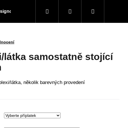
Hledat
Přihlášení
Nákupní
signové kousky
Doplňky a vybavení
Obchodní
košík
dnocení
/látka samostatně stojící
m
lexi/látka, několik barevných provedení
Následující