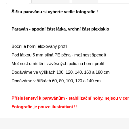
Šířku paravánu si vyberte vedle fotografie !
Paraván - spodní část látka, vrchní část plexisklo
Boční a horní eloxovaný profil
Pod látkou 5 mm silná PE pěna - možnost špendlit
Možnost umístění závěsných polic na horní profil
Dodáváme ve výškách 100, 120, 140, 160 a 180 cm
Dodáváme v šířkách 60, 80, 100, 120 a 140 cm
Příslušenství k paravánům - stabilizační nohy, nejsou v c
Fotografie je pouze ilustrativní !!
Z