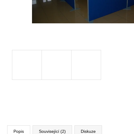
VÝŠKOVĚ STAVITELNÝ STŮL ALFA
UP, 160 X 80 CM, VÝŠKA 63 - 129 CM
9 999 Kč
Původně:
11 185 Kč
Popis
Související (2)
Diskuze