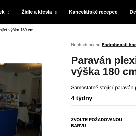
ek
Židle a křesla
Kancelářské recepce
De
tojící výška 180 cm
Co potřebujete najít?
Průměrné
Neohodnoceno
Podrobnosti ho
hodnocení
produktu
HLEDAT
Paraván plexi
je
0,0
výška 180 c
z
5
Doporučujeme
hvězdiček.
Samostatně stojící paraván p
4 týdny
ZVOLTE POŽADOVANOU
BARVU