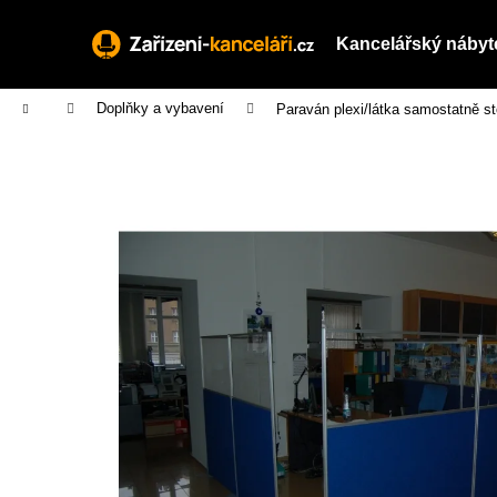
K
Přejít
na
o
Kancelářský nábyt
obsah
Zpět
Zpět
š
do
do
í
Domů
Doplňky a vybavení
Paraván plexi/látka samostatně s
obchodu
obchodu
k