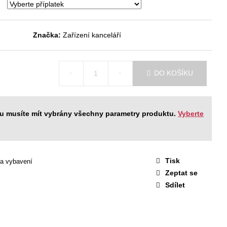
STAVA EASY 1
 Kč
Značka:
Zařízení kanceláří
DO KOŠÍKU
ku musíte mít vybrány všechny parametry produktu.
Vyberte
Tisk
 a vybavení
Zeptat se
Sdílet