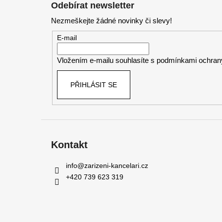
á
Odebírat newsletter
p
Nezmeškejte žádné novinky či slevy!
a
t
E-mail
í
Vložením e-mailu souhlasíte s
podmínkami ochrany
PŘIHLÁSIT SE
Kontakt
info
@
zarizeni-kancelari.cz
+420 739 623 319