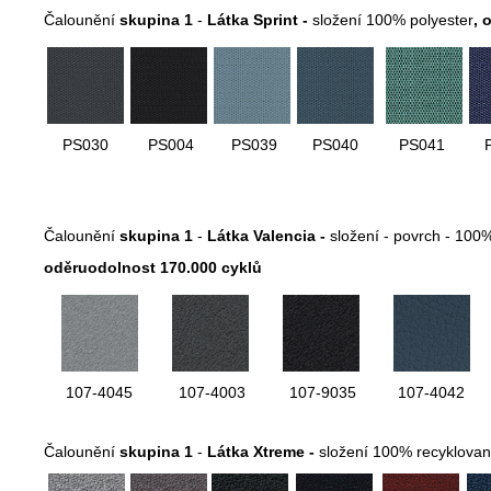
Čalounění
skupina 1
-
Látka Sprint -
složení 100% polyester
,
o
PS030
PS004
PS039
PS040
PS041
Čalounění
skupina 1
-
Látka Valencia -
složení - povrch - 100
oděruodolnost 170.000 cyklů
107-4045
107-4003
107-9035
107-4042
Čalounění
skupina 1
-
Látka Xtreme -
složení 100% recyklovan