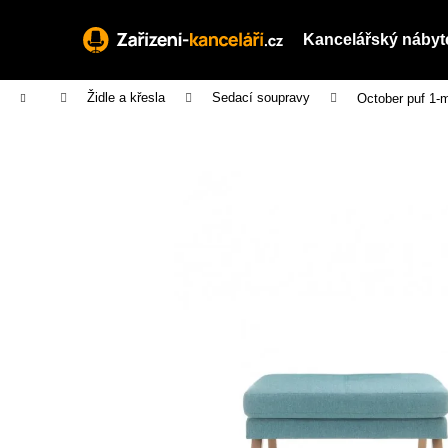
K
Přejít
na
o
Kancelářský nábyt
obsah
Zpět
Zpět
š
do
do
í
Domů
Židle a křesla
Sedací soupravy
October puf 1-
obchodu
obchodu
k