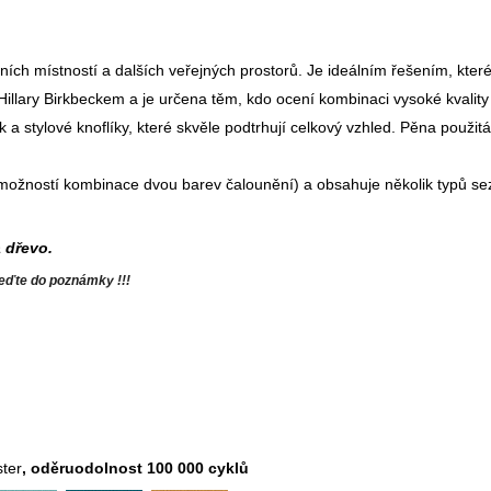
ních místností a dalších veřejných prostorů. Je ideálním řešením, kter
illary Birkbeckem a je určena těm, kdo ocení kombinaci vysoké kvalit
 a stylové knoflíky, které skvěle podtrhují celkový vzhled. Pěna použit
možností kombinace dvou barev čalounění) a obsahuje několik typů se
a dřevo.
veďte do poznámky !!!
ter
, oděruodolnost 100 000 cyklů