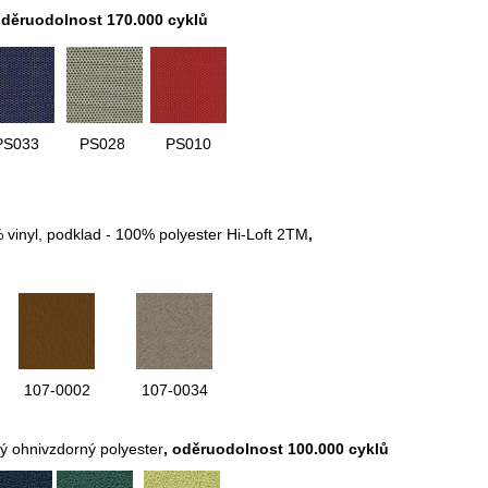
děruodolnost 170.000 cyklů
PS033
PS028
PS010
% vinyl, podklad - 100% polyester Hi-Loft 2TM
,
107-0002
107-0034
ý ohnivzdorný polyester
, oděruodolnost 100.000 cyklů