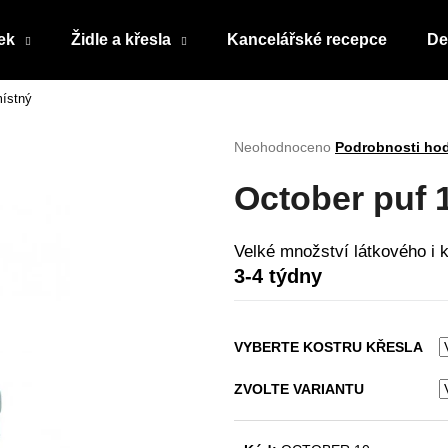
ek
Židle a křesla
Kancelářské recepce
De
místný
Co potřebujete najít?
Průměrné
Neohodnoceno
Podrobnosti ho
hodnocení
produktu
HLEDAT
October puf 
je
0,0
z
Velké množství látkového i 
5
Doporučujeme
3-4 týdny
hvězdiček.
VYBERTE KOSTRU KŘESLA
ZVOLTE VARIANTU