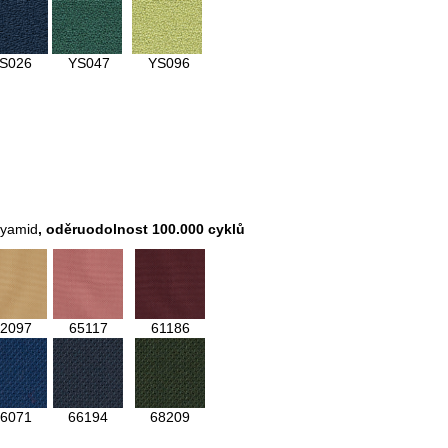
S026
YS047
YS096
lyamid
,
oděruodolnost 100.000 cyklů
2097
65117
61186
6071
66194
68209