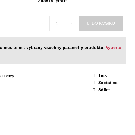
Značka:
profim
STAVA EASY 1
 Kč
DO KOŠÍKU
ku musíte mít vybrány všechny parametry produktu.
Vyberte
Tisk
soupravy
Zeptat se
Sdílet