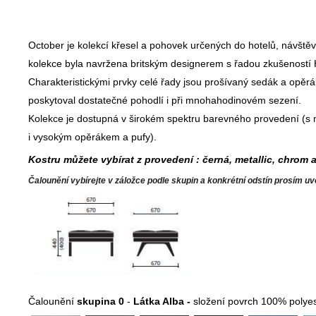
October je kolekcí křesel a pohovek určených do hotelů, návštěv
kolekce byla navržena britským designerem s řadou zkušeností H
Charakteristickými prvky celé řady jsou prošívaný sedák a opěrák
poskytoval dostatečné pohodlí i při mnohahodinovém sezení.
Kolekce je dostupná v širokém spektru barevného provedení (s 
i vysokým opěrákem a pufy).
Kostru můžete vybírat z provedení : černá, metallic, chrom 
Čalounění vybírejte v záložce podle skupin a konkrétní odstín prosím u
Čalounění
skupina 0
-
Látka Alba -
složení povrch 100% polyes