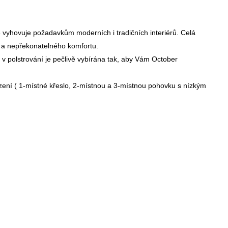
é vyhovuje požadavkům moderních i tradičních interiérů. Celá
y a nepřekonatelného komfortu.
á v polstrování je pečlivě vybírána tak, aby Vám October
zení ( 1-místné křeslo, 2-místnou a 3-místnou pohovku s nízkým