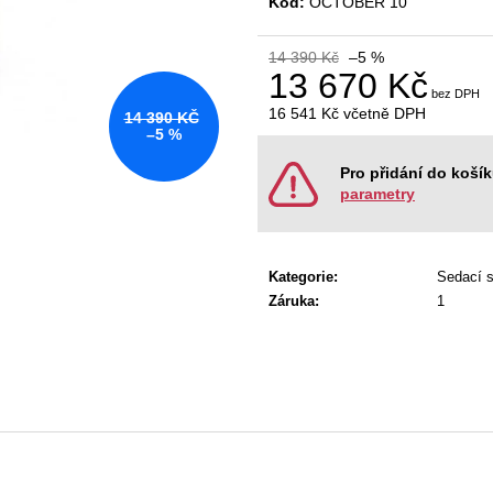
Kód:
OCTOBER 10
KANCELÁŘSKÁ ŽIDLE GAME ŠÉF
NÁBYTKOVÁ SE
5 196 Kč
22 967 Kč
Původně:
5 470 Kč
Původně:
28 008
14 390 Kč
–5 %
13 670 Kč
16 541 Kč
včetně DPH
14 390 KČ
Měrná
–5 %
cena:
Pro přidání do koší
parametry
Kategorie
:
Sedací 
Záruka
:
1