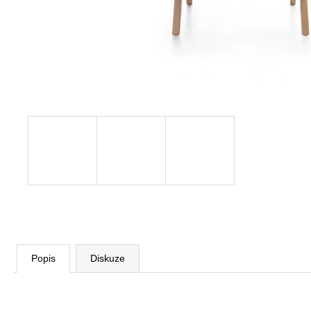
VÝŠKOVĚ STAVITELNÝ STŮL ALFA
UP, 160 X 80 CM, VÝŠKA 63 - 129 CM
9 999 Kč
Původně:
11 185 Kč
Popis
Diskuze