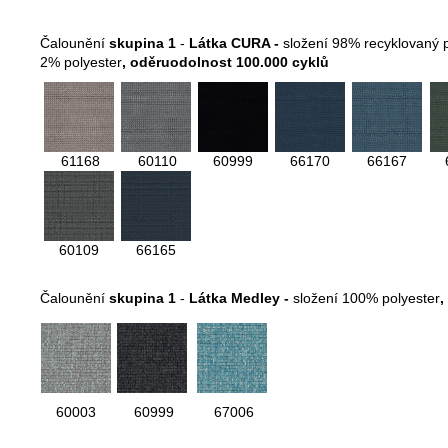
Čalounění
skupina 1
-
Látka CURA -
složení 98% recyklovaný 
2% polyester
,
oděruodolnost 100.000 cyklů
61168
60110
60999
66170
66167
60109
66165
Čalounění
skupina 1
-
Látka Medley -
složení 100% polyester
,
60003
60999
67006