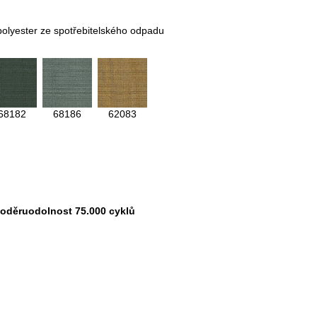
polyester ze spotřebitelského odpadu
68182
68186
62083
oděruodolnost 75.000 cyklů