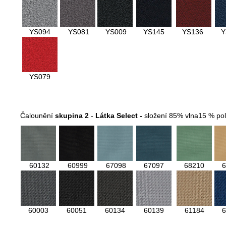
YS094
YS081
YS009
YS145
YS136
Y
YS079
Čalounění
skupina 2
-
Látka Select -
složení 85% vlna15 % po
60132
60999
67098
67097
68210
6
60003
60051
60134
60139
61184
6