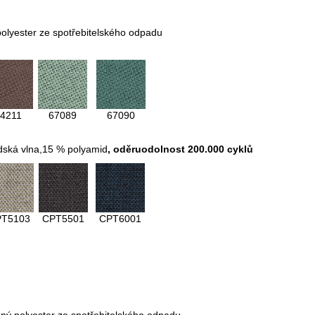
olyester ze spotřebitelského odpadu
4211
67089
67090
dská vlna,15 % polyamid
,
oděruodolnost 200.000 cyklů
PT5103
CPT5501
CPT6001