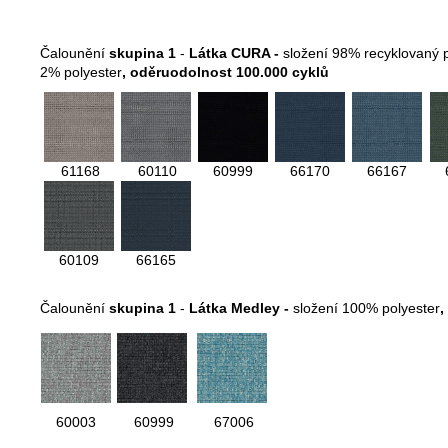
Čalounění
skupina 1
-
Látka CURA -
složení 98% recyklovaný 
2% polyester
,
oděruodolnost 100.000 cyklů
61168
60110
60999
66170
66167
60109
66165
Čalounění
skupina 1
-
Látka Medley -
složení 100% polyester
,
60003
60999
67006