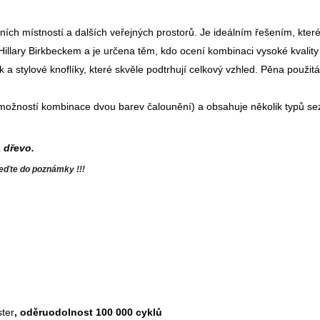
ních místností a dalších veřejných prostorů. Je ideálním řešením, kter
illary Birkbeckem a je určena těm, kdo ocení kombinaci vysoké kvalit
 a stylové knoflíky, které skvěle podtrhují celkový vzhled. Pěna použit
možností kombinace dvou barev čalounění) a obsahuje několik typů se
a dřevo.
veďte do poznámky !!!
ter
, oděruodolnost 100 000 cyklů