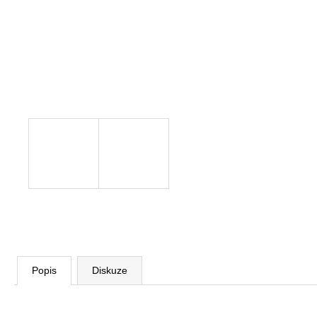
VÝŠKOVĚ STAVITELNÝ STŮL ALFA
UP, 160 X 80 CM, VÝŠKA 63 - 129 CM
9 999 Kč
Původně:
11 185 Kč
Popis
Diskuze