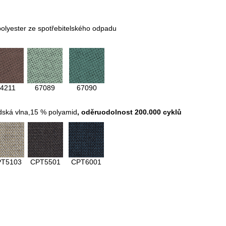
olyester ze spotřebitelského odpadu
4211
67089
67090
dská vlna,15 % polyamid
,
oděruodolnost 200.000 cyklů
PT5103
CPT5501
CPT6001