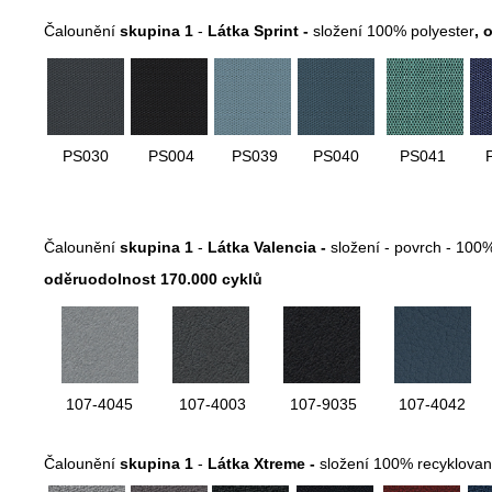
Čalounění
skupina 1
-
Látka Sprint -
složení 100% polyester
,
o
PS030
PS004
PS039
PS040
PS041
Čalounění
skupina 1
-
Látka Valencia -
složení - povrch - 100
oděruodolnost 170.000 cyklů
107-4045
107-4003
107-9035
107-4042
Čalounění
skupina 1
-
Látka Xtreme -
složení 100% recyklovan