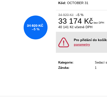
KANCELÁŘSKÁ ŽIDLE GAME ŠÉF
NÁBYTKOVÁ SE
Kód:
OCTOBER 31
5 196 Kč
22 967 Kč
Původně:
5 470 Kč
Původně:
28 008
34 920 Kč
–5 %
33 174 Kč
34 920 KČ
40 141 Kč
včetně DPH
–5 %
Měrná
cena:
Pro přidání do koší
parametry
Kategorie
:
Sedací 
Záruka
:
1