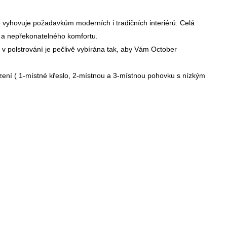
é vyhovuje požadavkům moderních i tradičních interiérů. Celá
y a nepřekonatelného komfortu.
á v polstrování je pečlivě vybírána tak, aby Vám October
zení ( 1-místné křeslo, 2-místnou a 3-místnou pohovku s nízkým