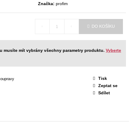
STAVA EASY 1
Značka:
profim
 Kč
DO KOŠÍKU
ku musíte mít vybrány všechny parametry produktu.
Vyberte
Tisk
soupravy
Zeptat se
Sdílet