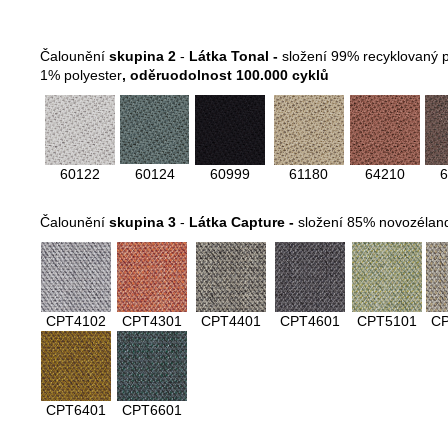
Čalounění
skupina 2
-
Látka Tonal -
složení 99% recyklovaný p
1% polyester
, oděruodolnost 100.000 cyklů
60122
60124
60999
61180
64210
6
Čalounění
skupina 3
-
Látka Capture -
složení 85% novozélan
CPT4102
CPT4301
CPT4401
CPT4601
CPT5101
C
CPT6401
CPT6601