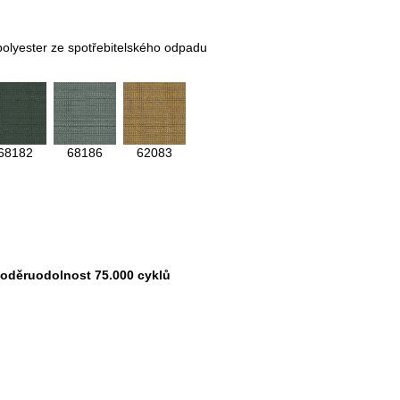
polyester ze spotřebitelského odpadu
68182
68186
62083
oděruodolnost 75.000 cyklů