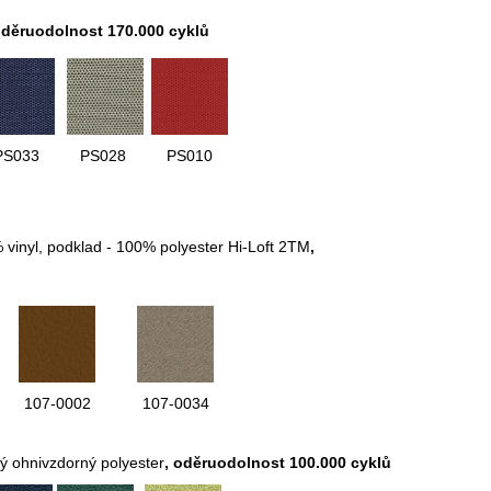
děruodolnost 170.000 cyklů
PS033
PS028
PS010
% vinyl, podklad - 100% polyester Hi-Loft 2TM
,
107-0002
107-0034
ý ohnivzdorný polyester
, oděruodolnost 100.000 cyklů