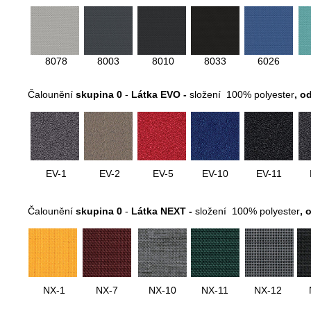
8078
8003
8010
8033
6026
Čalounění
skupina 0
-
Látka EVO -
složení 100% polyester
, o
EV-1
EV-2
EV-5
EV-10
EV-11
Čalounění
skupina 0
-
Látka NEXT -
složení 100% polyester
, 
NX-1
NX-7
NX-10
NX-11
NX-12