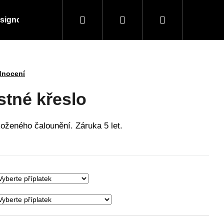
Hledat
Přihlášení
Nákupní
signové kousky
Doplňky a vybavení
Obchodní
košík
dnocení
stné křeslo
koženého čalounění. Záruka 5 let.
Následující