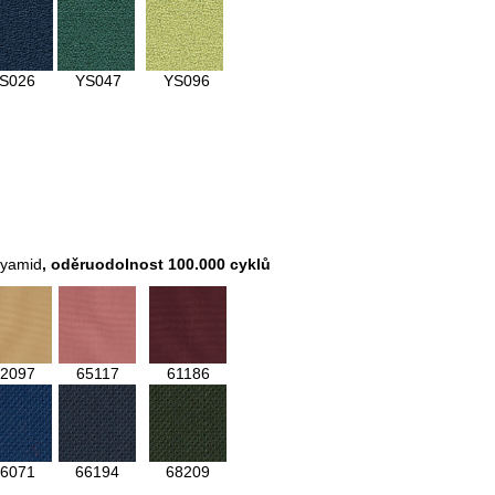
S026
YS047
YS096
lyamid
,
oděruodolnost 100.000 cyklů
2097
65117
61186
6071
66194
68209