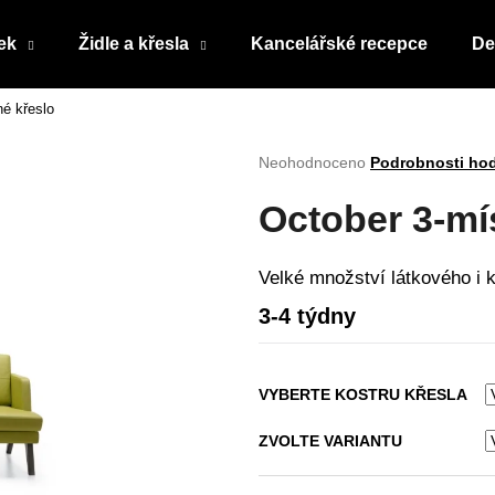
ek
Židle a křesla
Kancelářské recepce
De
né křeslo
Co potřebujete najít?
Průměrné
Neohodnoceno
Podrobnosti ho
hodnocení
produktu
HLEDAT
October 3-mí
je
0,0
z
Velké množství látkového i 
5
Doporučujeme
hvězdiček.
3-4 týdny
VYBERTE KOSTRU KŘESLA
ZVOLTE VARIANTU