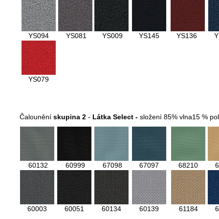
YS094
YS081
YS009
YS145
YS136
Y
YS079
Čalounění
skupina 2
-
Látka Select -
složení 85% vlna15 % po
60132
60999
67098
67097
68210
6
60003
60051
60134
60139
61184
6