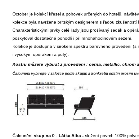
October je kolekcí křesel a pohovek určených do hotelů, návštěv
kolekce byla navržena britským designerem s řadou zkušeností H
Charakteristickými prvky celé řady jsou prošívaný sedák a opěrák
poskytoval dostatečné pohodlí i při mnohahodinovém sezení.
Kolekce je dostupná v širokém spektru barevného provedení (s 
i vysokým opěrákem a pufy).
Kostru můžete vybírat z provedení : černá, metallic, chrom 
Čalounění vybírejte v záložce podle skupin a konkrétní odstín prosím u
Čalounění
skupina 0
-
Látka Alba -
složení povrch 100% polyes