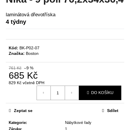
je
a
0,0
z
j
laminátová dřevotříska
5
4 týdny
í
hvězdiček.
t
?
Kód:
BK-P02-07
Značka:
Boston
HLEDAT
761 Kč
–9 %
685 Kč
829 Kč včetně DPH
Měrná
D
DO KOŠÍKU
cena:
o
p
Zeptat se
Sdílet
o
r
Kategorie
:
Nábytkové řady
u
Záruka
:
1