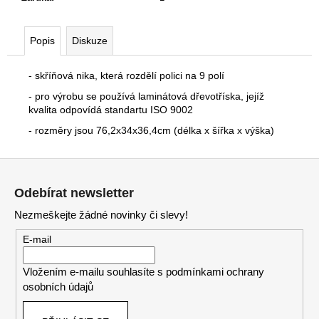
č
u
j
Popis
Diskuze
e
m
- skříňová nika, která rozdělí polici na 9 polí
e
- pro výrobu se používá laminátová dřevotříska, jejíž
kvalita odpovídá standartu ISO 9002
RECEPCE
- rozměry jsou 76,2x34x36,4cm (délka x šířka x výška)
TERA
15
Z
030
Kč
á
Původně:
Odebírat newsletter
p
16
700
Nezmeškejte žádné novinky či slevy!
a
Kč
t
E-mail
í
Vložením e-mailu souhlasíte s
podmínkami ochrany
osobních údajů