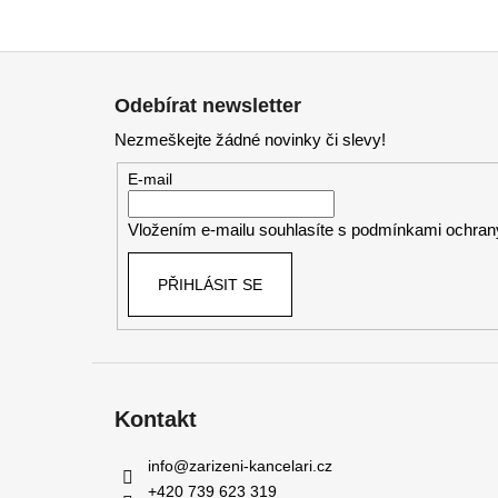
Z
á
Odebírat newsletter
p
Nezmeškejte žádné novinky či slevy!
a
t
E-mail
í
Vložením e-mailu souhlasíte s
podmínkami ochrany
PŘIHLÁSIT SE
Kontakt
info
@
zarizeni-kancelari.cz
+420 739 623 319