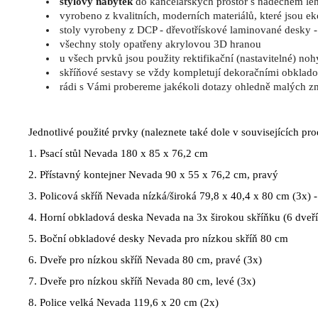
stylový nábytek
do kancelářských prostor s nádechem le
vyrobeno z kvalitních, moderních materiálů, které jsou e
stoly vyrobeny z DCP - dřevotřískové laminované desky -
všechny stoly opatřeny akrylovou 3D hranou
u všech prvků jsou použity rektifikační (nastavitelné) noh
skříňové sestavy se vždy kompletují dekoračními obklad
rádi s Vámi probereme jakékoli dotazy ohledně malých z
Jednotlivé použité prvky (naleznete také dole v souvisejících pr
1.
Psací stůl Nevada 180 x 85 x 76,2 cm
2.
Přístavný kontejner Nevada 90 x 55 x 76,2 cm, pravý
3.
Policová skříň Nevada nízká/široká 79,8 x 40,4 x 80 cm (3x) -
4.
Horní obkladová deska Nevada na 3x širokou skříňku (6 dveří
5.
Boční obkladové desky Nevada pro nízkou skříň 80 cm
6.
Dveře pro nízkou skříň Nevada 80 cm, pravé (3x)
7.
Dveře pro nízkou skříň Nevada 80 cm, levé (3x)
8.
Police velká Nevada 119,6 x 20 cm (2x)