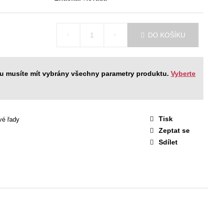
STAVA EASY 1
 Kč
DO KOŠÍKU
ku musíte mít vybrány všechny parametry produktu.
Vyberte
Tisk
vé řady
Zeptat se
Sdílet