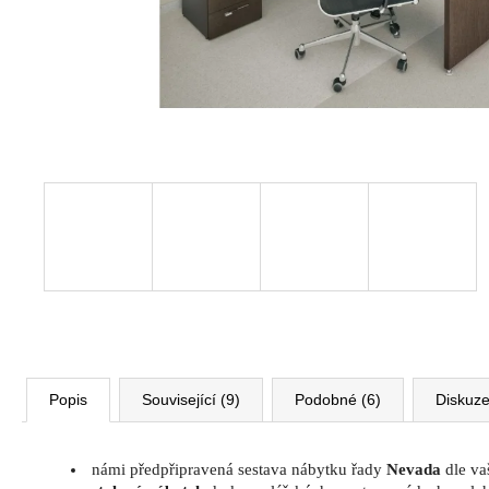
VÝŠKOVĚ STAVITELNÝ STŮL ALFA
UP, 160 X 80 CM, VÝŠKA 63 - 129 CM
9 999 Kč
Původně:
11 185 Kč
Popis
Související (9)
Podobné (6)
Diskuz
námi předpřipravená sestava nábytku řady
Nevada
dle va