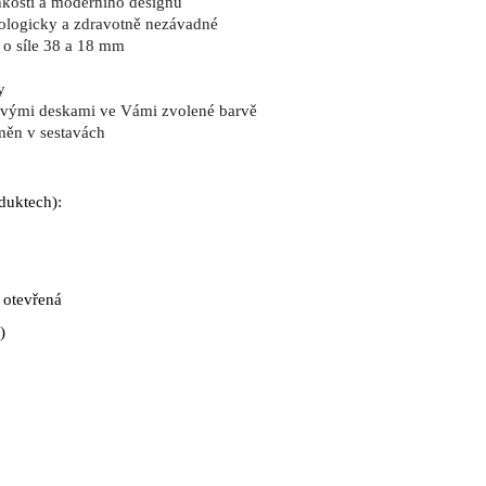
hkosti a moderního designu
kologicky a zdravotně nezávadné
 o síle 38 a 18 mm
y
ovými deskami ve Vámi zvolené barvě
měn v sestavách
oduktech):
 otevřená
)