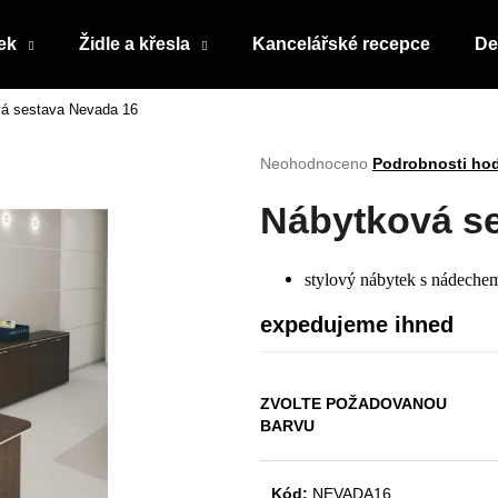
ek
Židle a křesla
Kancelářské recepce
De
á sestava Nevada 16
Co potřebujete najít?
Průměrné
Neohodnoceno
Podrobnosti ho
hodnocení
produktu
HLEDAT
Nábytková s
je
0,0
z
stylový nábytek s nádechem
5
Doporučujeme
hvězdiček.
expedujeme ihned
ZVOLTE POŽADOVANOU
BARVU
Kód:
NEVADA16