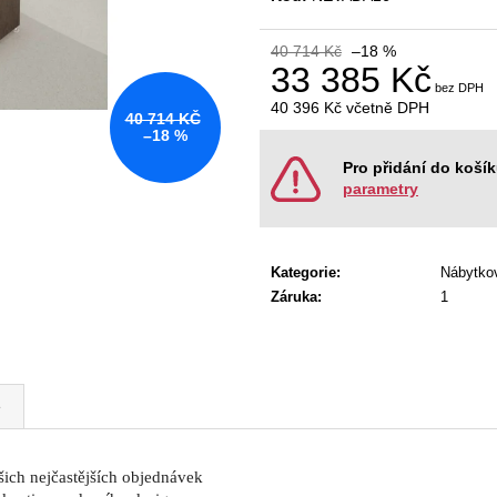
KANCELÁŘSKÁ ŽIDLE GAME ŠÉF
NÁBYTKOVÁ SE
5 196 Kč
22 967 Kč
40 714 Kč
–18 %
Původně:
5 470 Kč
Původně:
28 008
33 385 Kč
40 396 Kč
včetně DPH
40 714 KČ
Měrná
–18 %
cena:
Pro přidání do koší
parametry
Kategorie
:
Nábytko
Záruka
:
1
e
šich nejčastějších objednávek