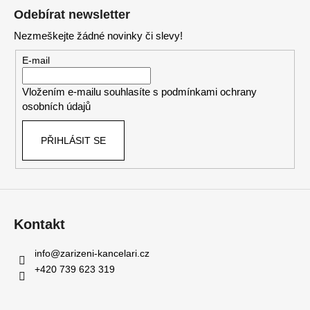
á
Odebírat newsletter
p
Nezmeškejte žádné novinky či slevy!
a
t
E-mail
í
Vložením e-mailu souhlasíte s
podmínkami ochrany
osobních údajů
PŘIHLÁSIT SE
Kontakt
info
@
zarizeni-kancelari.cz
+420 739 623 319