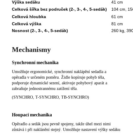
Výška sedáku
41 cm
Celková šířka bez područek (2-, 3-, 4-, 5-sedák)
104 cm, 15
Celková hloubka
61 cm
Celková výška
81 cm
Nosnost (2-, 3-, 4-, 5-sedák)
260 kg, 390
Mechanismy
Synchronní mechanika
Umožňuje ergonomické, synchronní naklápění sedadla a
opěradla v určeném poměru. Židle kopíruje pohyb těla,
podporuje dynamické sezení, aktivuje pohybový aparát a
zabraňuje jednostrannému zatížení těla.
(SYNCHRO, T-SYNCHRO, TB-SYNCHRO)
Houpací mechanika
Opěradlo a sedák jsou pevně spojeny, takže úhel mezi nimi
zůstává i při naklánění stejný. Umožňuje nastavení výšky sedáku