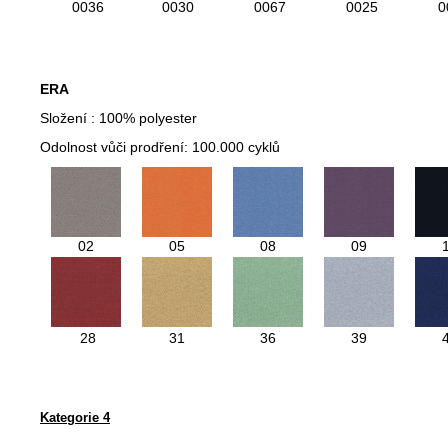
0036
0030
0067
0025
0
ERA
Složení :
100% polyester
Odolnost vůči prodření: 100.000 cyklů
02
05
08
09
28
31
36
39
Kategorie 4