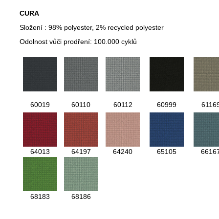
CURA
Složení : 98% polyester, 2% recycled polyester
Odolnost vůči prodření: 100.000 cyklů
60019
60110
60112
60999
6116
64013
64197
64240
65105
6616
68183
68186