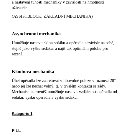
a nastavení tuhosti mechaniky v závislosti na hmotnosti
uživatele.
(ASSISTBLOCK, ZÁKLADNÍ MECHANIKA)
Asynchronní mechanika
Umožňuje nastavit sklon sedáku a opěradla nezávisle na sobě,
stejně jako výšku sedáku, a najít tak optimální polohu pro
sezení.
Kloubová mechanika
Úhel opěradla lze zaaretovat v libovolné poloze v rozmezí 20°
nebo jej lze nechat volný, tj. v trvalém kontaktu se zády.
Mechanismus rovněž umožňuje nastavit vzdálenost opěradla od
sedáku, výšku opěradla a výšku sedáku.
Kategorie 1
FILL