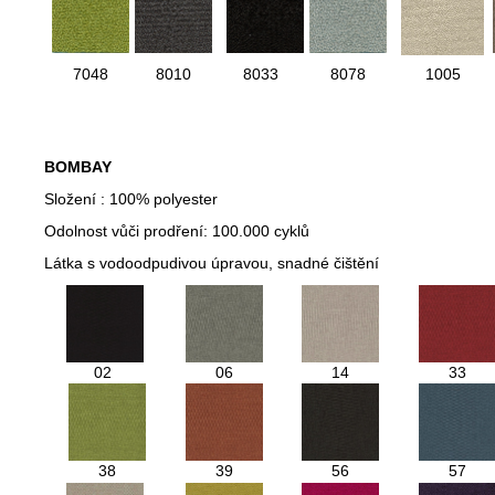
7048
8010
8033
8078
1005
BOMBAY
Složení : 100% polyester
Odolnost vůči prodření: 100.000 cyklů
Látka s vodoodpudivou úpravou, snadné čištění
02
06
14
33
38
39
56
57