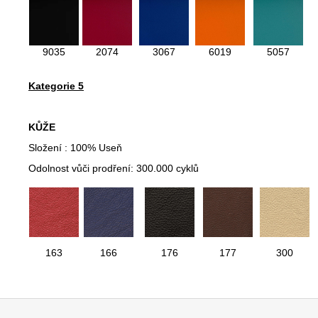
9035
2074
3067
6019
5057
Kategorie 5
KŮŽE
Složení : 100% Useň
Odolnost vůči prodření: 300.000 cyklů
163
166
176
177
300
Z