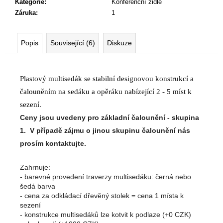
Kategorie
:
Konferenční židle
Záruka
:
1
Popis
Související (6)
Diskuze
Plastový multisedák se stabilní designovou konstrukcí a
čalouněním na sedáku a opěráku nabízející 2 - 5 míst k
sezení.
Ceny jsou uvedeny pro základní čalounění - skupina
1. V případě zájmu o jinou skupinu čalounění nás
prosím kontaktujte.
Zahrnuje:
- barevné provedení traverzy multisedáku: černá nebo
šedá barva
- cena za odkládací dřevěný stolek = cena 1 místa k
sezení
- konstrukce multisedáků lze kotvit k podlaze (+0 CZK)