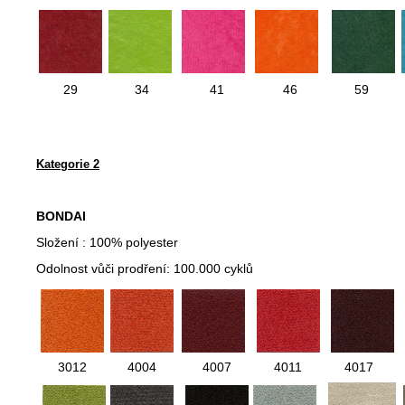
29
34
41
46
59
Kategorie 2
BONDAI
Složení : 100% polyester
Odolnost vůči prodření: 100.000 cyklů
3012
4004
4007
4011
4017