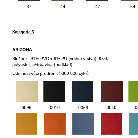
37
44
47
54
Kategorie 3
ARIZONA
Složení :
91% PVC + 9% PU (vrchní vrstva), 95%
polyester, 5% bavlna (podklad)
Odolnost vůči prodření:
>800 000 cyklů
0096
0010
0068
0040
0