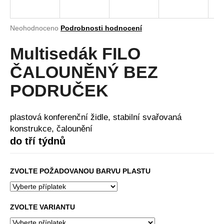
a
j
Průměrné
Neohodnoceno
Podrobnosti hodnocení
í
hodnocení
produktu
Multisedák FILO
t
je
?
0,0
ČALOUNĚNÝ BEZ
z
5
PODRUČEK
hvězdiček.
HLEDAT
plastová konferenční židle, stabilní svařovaná
konstrukce, čalounění
do tří týdnů
D
o
ZVOLTE POŽADOVANOU BARVU PLASTU
p
o
r
ZVOLTE VARIANTU
u