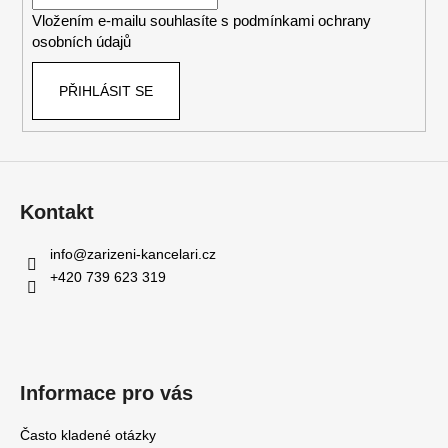
í
Vložením e-mailu souhlasíte s
podmínkami ochrany
osobních údajů
PŘIHLÁSIT SE
Kontakt
info
@
zarizeni-kancelari.cz
+420 739 623 319
Informace pro vás
Často kladené otázky