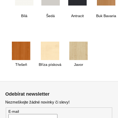
Bílá
Šedá
Antracit
Buk Bavaria
Třešeň
Bříza písková
Javor
Z
á
Odebírat newsletter
p
Nezmeškejte žádné novinky či slevy!
a
t
E-mail