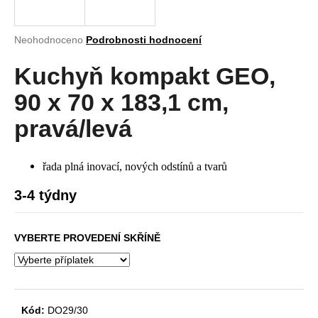
a
j
Průměrné
Neohodnoceno
Podrobnosti hodnocení
í
hodnocení
produktu
Kuchyň kompakt GEO,
t
je
?
0,0
90 x 70 x 183,1 cm,
z
5
pravá/levá
hvězdiček.
HLEDAT
řada plná inovací, nových odstínů a tvarů
3-4 týdny
D
VYBERTE PROVEDENÍ SKŘÍNĚ
o
p
o
r
u
Kód:
DO29/30