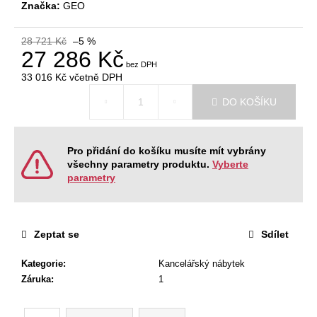
č
Značka:
GEO
u
j
28 721 Kč
–5 %
e
27 286 Kč
m
33 016 Kč
včetně DPH
e
Měrná
DO KOŠÍKU
cena:
KANCELÁŘSKÁ
ŽIDLE
GAME
Pro přidání do košíku musíte mít vybrány
ŠÉF
všechny parametry produktu.
Vyberte
5
parametry
196
Kč
Původně:
5
Zeptat se
Sdílet
470
Kč
Kategorie
:
Kancelářský nábytek
Záruka
:
1