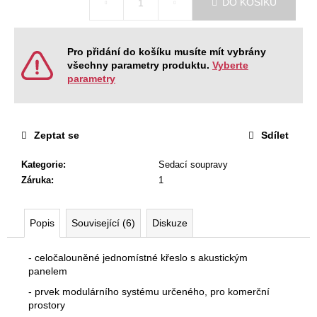
č
DO KOŠÍKU
cena:
u
j
e
Pro přidání do košíku musíte mít vybrány
m
všechny parametry produktu.
Vyberte
e
parametry
RECEPCE
TERA
Zeptat se
Sdílet
15
030
Kategorie
:
Sedací soupravy
Kč
Záruka
:
1
Původně:
16
700
Popis
Související (6)
Diskuze
Kč
- celočalouněné jednomístné křeslo s akustickým
panelem
- prvek modulárního systému určeného, pro komerční
prostory