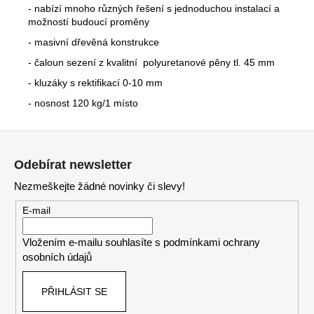
- nabízí mnoho různých řešení s jednoduchou instalací a
možností budoucí proměny
- masivní dřevěná konstrukce
- čaloun sezení z kvalitní polyuretanové pěny tl. 45 mm
- kluzáky s rektifikací 0-10 mm
- nosnost 120 kg/1 místo
Z
á
Odebírat newsletter
p
Nezmeškejte žádné novinky či slevy!
a
t
E-mail
í
Vložením e-mailu souhlasíte s
podmínkami ochrany
osobních údajů
PŘIHLÁSIT SE