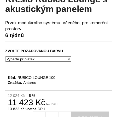
je
a
0,0
akustickým panelem
z
j
5
í
hvězdiček.
Prvek modulárního systému určeného, pro komerční
t
prostory.
?
6 týdnů
ZVOLTE POŽADOVANOU BARVU
HLEDAT
Kód:
RUBICO LOUNGE 100
Značka:
Antares
D
o
p
12 024 Kč
–5 %
11 423 Kč
o
r
13 822 Kč
včetně DPH
u
Měrná