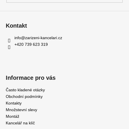
Kontakt
info
@
zarizeni-kancelari.cz
+420 739 623 319
Informace pro vás
Často kladené otázky
Obchodní podmínky
Kontakty
Množstevní slevy
Montáž
Kancelář na klíč