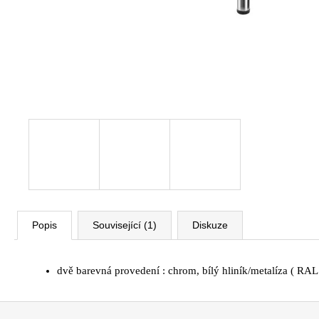
VÝŠKOVĚ STAVITELNÝ STŮL ALFA
UP, 160 X 80 CM, VÝŠKA 63 - 129 CM
9 999 Kč
Původně:
11 185 Kč
Popis
Související (1)
Diskuze
dvě barevná provedení : chrom, bílý hliník/metalíza ( RAL
Z