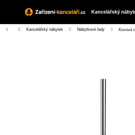
K
Přejít
na
o
Kancelářský nábyt
obsah
Zpět
Zpět
š
do
do
í
Domů
Kancelářský nábytek
Nábytkové řady
Kovová n
obchodu
obchodu
k