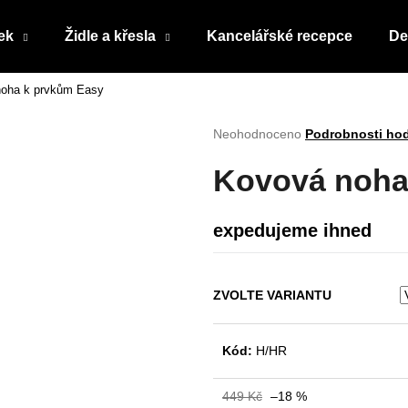
ek
Židle a křesla
Kancelářské recepce
De
oha k prvkům Easy
Co potřebujete najít?
Průměrné
Neohodnoceno
Podrobnosti ho
hodnocení
produktu
HLEDAT
Kovová noha
je
0,0
z
expedujeme ihned
5
Doporučujeme
hvězdiček.
ZVOLTE VARIANTU
Kód:
H/HR
449 Kč
–18 %