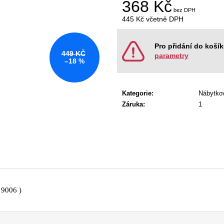
368 Kč
KANCELÁŘSKÁ ŽIDLE GAME ŠÉF
NÁBYTKOVÁ SE
5 196 Kč
22 967 Kč
445 Kč
včetně DPH
Původně:
5 470 Kč
Původně:
28 008
Měrná
cena:
Pro přidání do koší
449 KČ
parametry
–18 %
Kategorie
:
Nábytko
Záruka
:
1
 9006 )