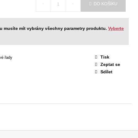
STAVA EASY 1
DO KOŠÍKU
 Kč
ku musíte mít vybrány všechny parametry produktu.
Vyberte
Tisk
vé řady
Zeptat se
Sdílet