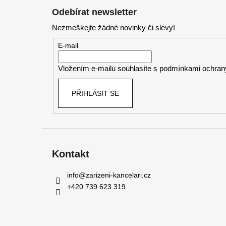
á
Odebírat newsletter
p
Nezmeškejte žádné novinky či slevy!
a
t
E-mail
í
Vložením e-mailu souhlasíte s
podmínkami ochrany
PŘIHLÁSIT SE
Kontakt
info
@
zarizeni-kancelari.cz
+420 739 623 319