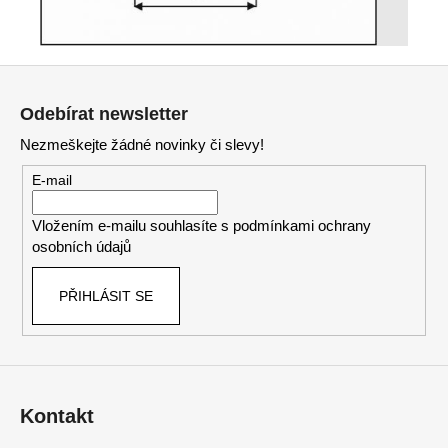
Z
á
Odebírat newsletter
p
Nezmeškejte žádné novinky či slevy!
a
t
E-mail
í
Vložením e-mailu souhlasíte s
podmínkami ochrany
osobních údajů
PŘIHLÁSIT SE
Kontakt