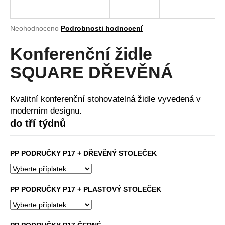
a
j
Průměrné
Neohodnoceno
Podrobnosti hodnocení
í
hodnocení
produktu
Konferenční židle
t
je
?
0,0
SQUARE DŘEVĚNÁ
z
5
hvězdiček.
Kvalitní konferenční stohovatelná židle vyvedená v
moderním designu.
HLEDAT
do tří týdnů
PP PODRUČKY P17 + DŘEVĚNÝ STOLEČEK
D
o
p
PP PODRUČKY P17 + PLASTOVÝ STOLEČEK
o
r
u