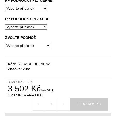
č
PP PODRUČKY P17 ČERNÉ
u
j
e
PP PODRUČKY P17 ŠEDÉ
m
e
ZVOLTE PODNOŽ
KANCELÁŘSKÁ
ŽIDLE
GAME
ŠÉF
Kód:
SQUARE DREVENA
5
Značka:
Alba
196
Kč
Původně:
3 687 Kč
–5 %
5
3 502 Kč
470
Kč
4 237 Kč
včetně DPH
Měrná
DO KOŠÍKU
cena: