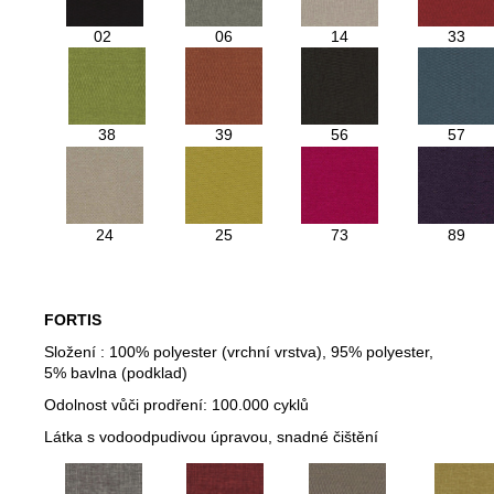
02
06
14
33
38
39
56
57
24
25
73
89
FORTIS
Složení : 100% polyester (vrchní vrstva), 95% polyester,
5% bavlna (podklad)
Odolnost vůči prodření: 100.000 cyklů
Látka s vodoodpudivou úpravou, snadné čištění