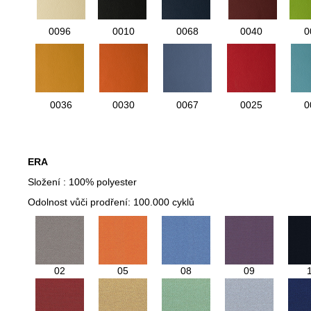
0096
0010
0068
0040
0
0036
0030
0067
0025
0
ERA
Složení :
100% polyester
Odolnost vůči prodření: 100.000 cyklů
02
05
08
09