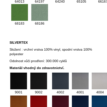
64013
64197
64240
65105
6616
68183
68186
SILVERTEX
Složení : vrchní vrstva 100% vinyl, spodní vrstva 100%
polyester
Odolnost vůči prodření: 300.000 cyklů
Materiál vhodný do zdravotnictví.
9001
9002
4002
4001
4004