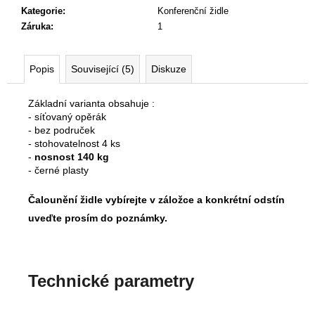
Kč
Kategorie
:
Konferenční židle
Původně:
Záruka
:
1
11
185
Kč
Popis
Související (5)
Diskuze
Základní varianta obsahuje :
- síťovaný opěrák
- bez područek
- stohovatelnost 4 ks
-
nosnost 140 kg
- černé plasty
Čalounění židle vybírejte v záložce a konkrétní odstín
uveďte prosím do poznámky.
Technické parametry