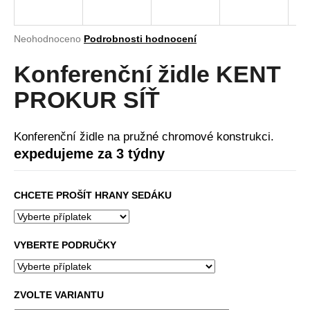
a
j
Průměrné
Neohodnoceno
Podrobnosti hodnocení
í
hodnocení
produktu
Konferenční židle KENT
t
je
?
0,0
PROKUR SÍŤ
z
5
hvězdiček.
Konferenční židle na pružné chromové konstrukci.
expedujeme za 3 týdny
HLEDAT
CHCETE PROŠÍT HRANY SEDÁKU
D
o
VYBERTE PODRUČKY
p
o
r
ZVOLTE VARIANTU
u