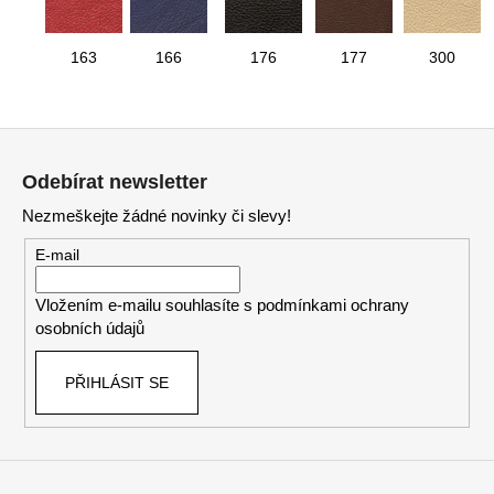
163
166
176
177
300
Z
á
Odebírat newsletter
p
Nezmeškejte žádné novinky či slevy!
a
t
E-mail
í
Vložením e-mailu souhlasíte s
podmínkami ochrany
osobních údajů
PŘIHLÁSIT SE