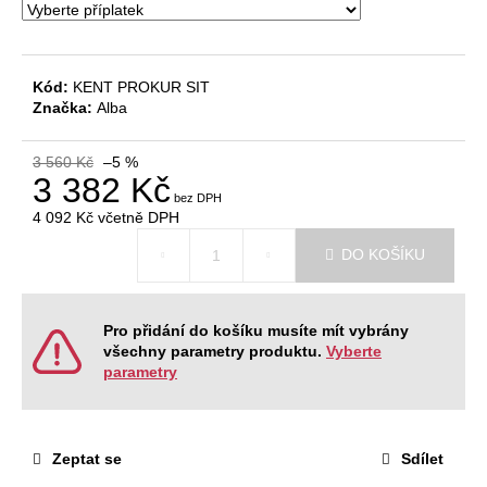
č
u
j
e
Kód:
KENT PROKUR SIT
m
Značka:
Alba
e
3 560 Kč
–5 %
3 382 Kč
VÝŠKOVĚ
STAVITELNÝ
4 092 Kč
včetně DPH
STŮL
Měrná
ALFA
DO KOŠÍKU
cena:
UP,
160
X
80
Pro přidání do košíku musíte mít vybrány
CM,
všechny parametry produktu.
Vyberte
VÝŠKA
63
parametry
-
129
CM
9
Zeptat se
Sdílet
999