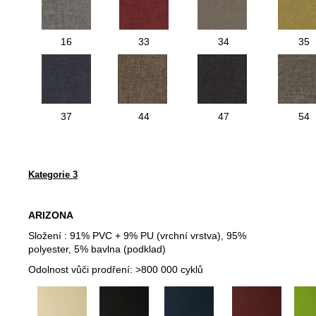
16
33
34
35
37
44
47
54
Kategorie 3
ARIZONA
Složení :
91% PVC + 9% PU (vrchní vrstva), 95%
polyester, 5% bavlna (podklad)
Odolnost vůči prodření:
>800 000 cyklů