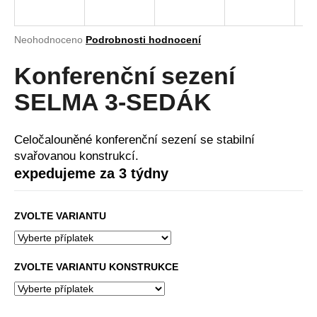
a
j
Průměrné
Neohodnoceno
Podrobnosti hodnocení
í
hodnocení
produktu
Konferenční sezení
t
je
?
0,0
SELMA 3-SEDÁK
z
5
hvězdiček.
Celočalouněné konferenční sezení se stabilní
svařovanou konstrukcí.
HLEDAT
expedujeme za 3 týdny
ZVOLTE VARIANTU
D
o
p
ZVOLTE VARIANTU KONSTRUKCE
o
r
u