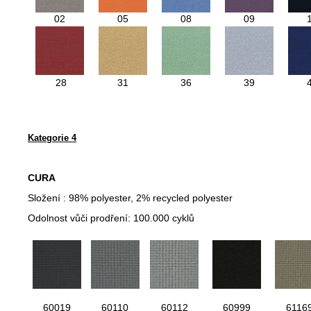
02
05
08
09
28
31
36
39
Kategorie 4
CURA
Složení : 98% polyester, 2% recycled polyester
Odolnost vůči prodření: 100.000 cyklů
60019
60110
60112
60999
6116