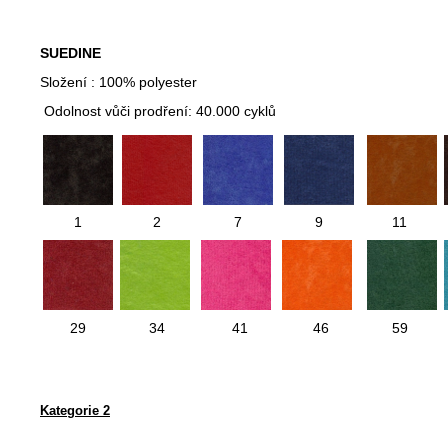
SUEDINE
Složení : 100% polyester
Odolnost vůči prodření: 40.000 cyklů
1
2
7
9
11
29
34
41
46
59
Kategorie 2