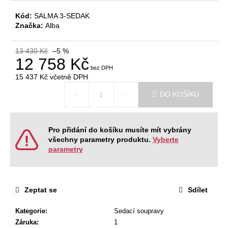
č
u
Kód:
SALMA 3-SEDAK
j
Značka:
Alba
e
m
13 430 Kč
–5 %
e
12 758 Kč
15 437 Kč
včetně DPH
Měrná
JEDNACÍ
DO KOŠÍKU
cena:
STŮL
NEVADA
220
X
Pro přidání do košíku musíte mít vybrány
120
X
všechny parametry produktu.
Vyberte
76,2
parametry
CM
9
404
Kč
Zeptat se
Sdílet
Původně:
11
Kategorie
:
Sedací soupravy
468
Kč
Záruka
:
1