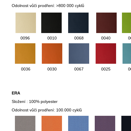
Odolnost vůči prodření:
>800 000 cyklů
0096
0010
0068
0040
0
0036
0030
0067
0025
0
ERA
Složení :
100% polyester
Odolnost vůči prodření: 100.000 cyklů