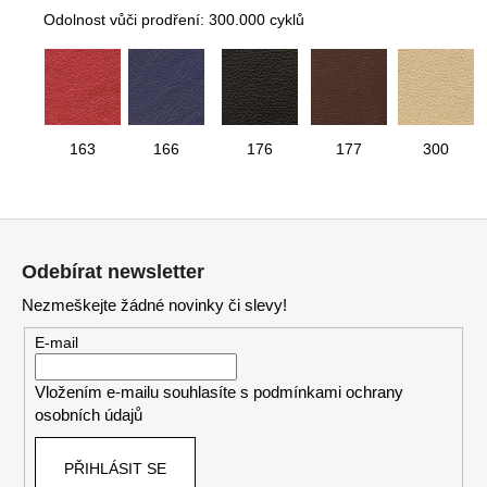
Odolnost vůči prodření: 300.000 cyklů
163
166
176
177
300
Z
á
Odebírat newsletter
p
Nezmeškejte žádné novinky či slevy!
a
t
E-mail
í
Vložením e-mailu souhlasíte s
podmínkami ochrany
osobních údajů
PŘIHLÁSIT SE