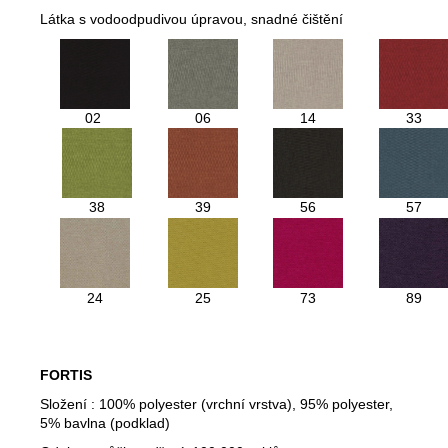
Látka s vodoodpudivou úpravou, snadné čištění
02
06
14
33
38
39
56
57
24
25
73
89
FORTIS
Složení : 100% polyester (vrchní vrstva), 95% polyester,
5% bavlna (podklad)