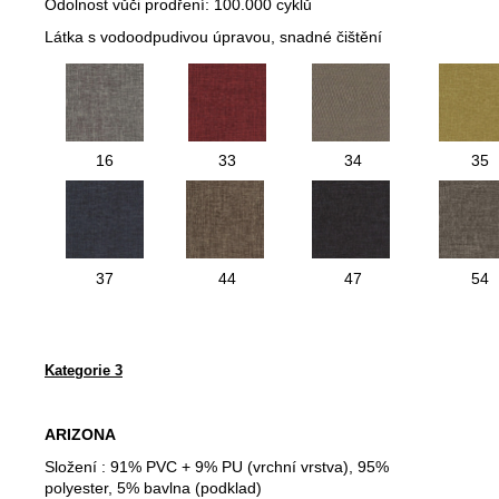
Odolnost vůči prodření: 100.000 cyklů
Látka s vodoodpudivou úpravou, snadné čištění
16
33
34
35
37
44
47
54
Kategorie 3
ARIZONA
Složení :
91% PVC + 9% PU (vrchní vrstva), 95%
polyester, 5% bavlna (podklad)