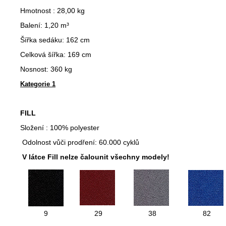
Hmotnost : 28,00 kg
Balení: 1,20 m³
Šířka sedáku: 162 cm
Celková šířka: 169 cm
Nosnost: 360 kg
Kategorie 1
FILL
Složení : 100% polyester
Odolnost vůči prodření: 60.000 cyklů
V látce Fill nelze čalounit všechny modely!
9
29
38
82