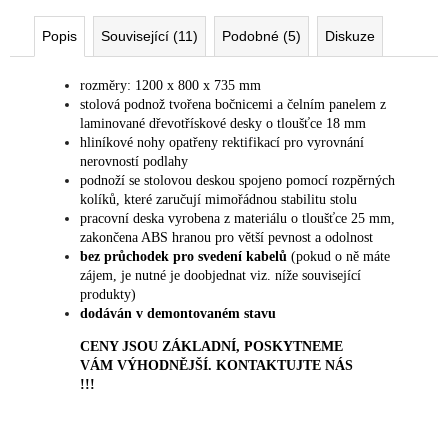
Popis
Související (11)
Podobné (5)
Diskuze
rozměry: 1200 x 800 x 735 mm
stolová podnož tvořena bočnicemi a čelním panelem z
laminované dřevotřískové desky o tloušťce 18 mm
hliníkové nohy opatřeny rektifikací pro vyrovnání
nerovností podlahy
podnoží se stolovou deskou spojeno pomocí rozpěrných
kolíků, které zaručují mimořádnou stabilitu stolu
pracovní deska vyrobena z materiálu o tloušťce 25 mm,
zakončena ABS hranou pro větší pevnost a odolnost
bez průchodek pro svedení kabelů
(pokud o ně máte
zájem, je nutné je doobjednat viz. níže související
produkty)
dodáván v demontovaném stavu
CENY JSOU ZÁKLADNÍ, POSKYTNEME
VÁM VÝHODNĚJŠÍ. KONTAKTUJTE NÁS
!!!