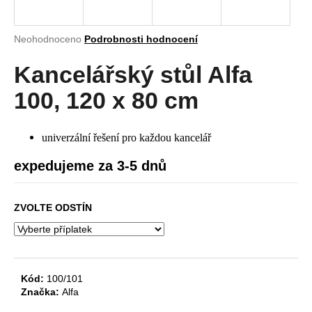
a
j
Průměrné
Neohodnoceno
Podrobnosti hodnocení
í
hodnocení
produktu
Kancelářský stůl Alfa
t
je
?
0,0
100, 120 x 80 cm
z
5
hvězdiček.
univerzální řešení pro každou kancelář
HLEDAT
expedujeme za 3-5 dnů
ZVOLTE ODSTÍN
D
o
p
o
Kód:
100/101
r
Značka:
Alfa
u