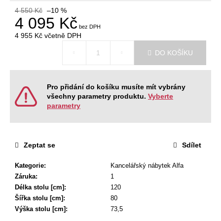
č
4 550 Kč
–10 %
u
4 095 Kč
j
e
4 955 Kč
včetně DPH
m
Měrná
DO KOŠÍKU
cena:
e
JEDNACÍ
Pro přidání do košíku musíte mít vybrány
STŮL
všechny parametry produktu.
Vyberte
ALFA
parametry
400,
180
X
80
CM
Zeptat se
Sdílet
11
610
Kategorie
:
Kancelářský nábytek Alfa
Kč
Záruka
:
1
Původně:
Délka stolu [cm]
:
120
12
900
Šířka stolu [cm]
:
80
Kč
Výška stolu [cm]
:
73,5