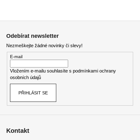
Z
á
Odebírat newsletter
p
Nezmeškejte žádné novinky či slevy!
a
t
E-mail
í
Vložením e-mailu souhlasíte s
podmínkami ochrany
osobních údajů
PŘIHLÁSIT SE
Kontakt