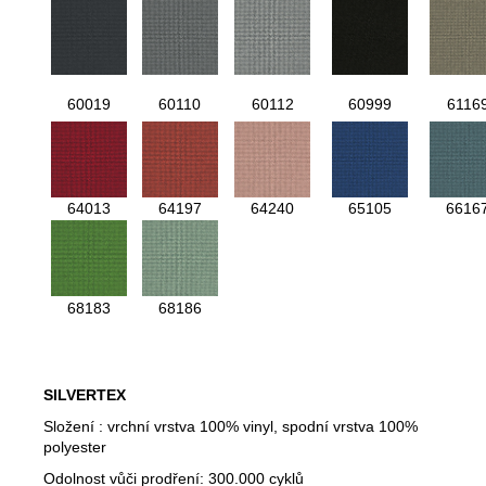
60019
60110
60112
60999
6116
64013
64197
64240
65105
6616
68183
68186
SILVERTEX
Složení : vrchní vrstva 100% vinyl, spodní vrstva 100%
polyester
Odolnost vůči prodření: 300.000 cyklů