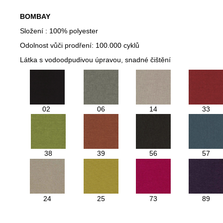
BOMBAY
Složení : 100% polyester
Odolnost vůči prodření: 100.000 cyklů
Látka s vodoodpudivou úpravou, snadné čištění
02
06
14
33
38
39
56
57
24
25
73
89