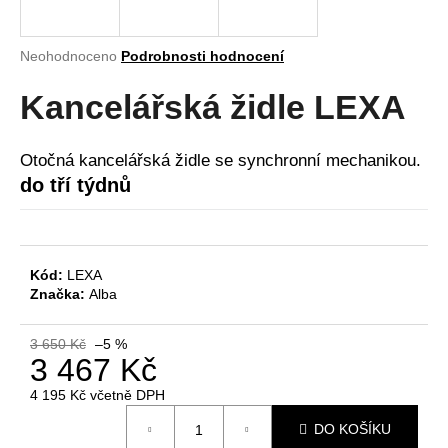
a
j
Průměrné
Neohodnoceno
Podrobnosti hodnocení
í
hodnocení
produktu
Kancelářská židle LEXA
t
je
?
0,0
z
Otočná kancelářská židle se synchronní mechanikou.
5
do tří týdnů
hvězdiček.
HLEDAT
Kód:
LEXA
Značka:
Alba
D
o
3 650 Kč
–5 %
3 467 Kč
p
o
4 195 Kč včetně DPH
r
Měrná
u
DO KOŠÍKU
cena: