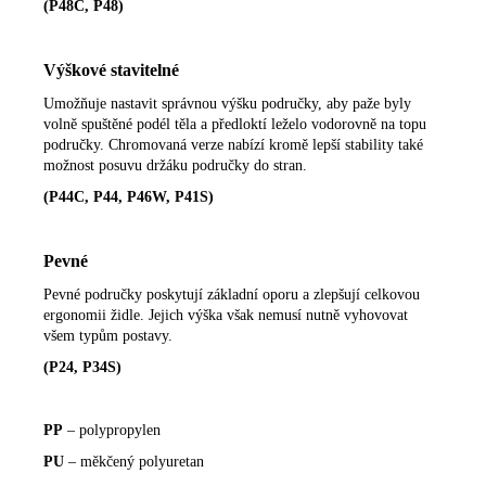
(P48C, P48)
Výškové stavitelné
Umožňuje nastavit správnou výšku područky, aby paže byly
volně spuštěné podél těla a předloktí leželo vodorovně na topu
područky. Chromovaná verze nabízí kromě lepší stability také
možnost posuvu držáku područky do stran.
(P44C, P44, P46W, P41S)
Pevné
Pevné područky poskytují základní oporu a zlepšují celkovou
ergonomii židle. Jejich výška však nemusí nutně vyhovovat
všem typům postavy.
(P24, P34S)
PP
– polypropylen
PU
– měkčený polyuretan