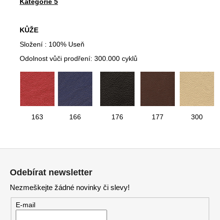
Kategorie 5
KŮŽE
Složení : 100% Useň
Odolnost vůči prodření: 300.000 cyklů
163
166
176
177
300
Z
á
Odebírat newsletter
p
Nezmeškejte žádné novinky či slevy!
a
t
E-mail
í