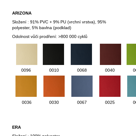
ARIZONA
Složení :
91% PVC + 9% PU (vrchní vrstva), 95%
polyester, 5% bavlna (podklad)
Odolnost vůči prodření:
>800 000 cyklů
0096
0010
0068
0040
0
0036
0030
0067
0025
0
ERA
Složení :
100% polyester