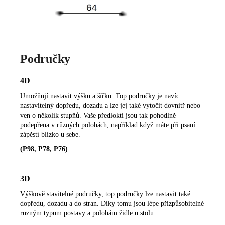
Područky
4D
Umožňují nastavit výšku a šířku. Top područky je navíc
nastavitelný dopředu, dozadu a lze jej také vytočit dovnitř nebo
ven o několik stupňů. Vaše předloktí jsou tak pohodlně
podepřena v různých polohách, například když máte při psaní
zápěstí blízko u sebe.
(P98, P78, P76)
3D
Výškově stavitelné područky, top područky lze nastavit také
dopředu, dozadu a do stran. Díky tomu jsou lépe přizpůsobitelné
různým typům postavy a polohám židle u stolu