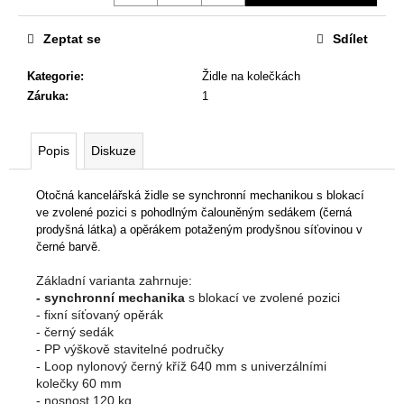
č
u
Zeptat se
Sdílet
j
e
Kategorie
:
Židle na kolečkách
m
Záruka
:
1
e
Popis
Diskuze
KANCELÁŘSKÁ
ŽIDLE
GAME
Otočná kancelářská židle se synchronní mechanikou s blokací
ŠÉF
ve zvolené pozici s pohodlným čalouněným sedákem (černá
5
prodyšná látka) a opěrákem potaženým prodyšnou síťovinou v
196
černé barvě.
Kč
Původně:
Základní varianta zahrnuje:
5
- synchronní mechanika
s blokací ve zvolené pozici
470
- fixní síťovaný opěrák
Kč
- černý sedák
- PP výškově stavitelné područky
- Loop nylonový černý kříž 640 mm s univerzálními
kolečky 60 mm
- nosnost 120 kg