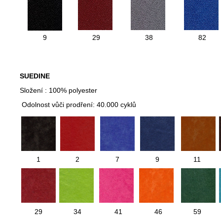
9
29
38
82
SUEDINE
Složení : 100% polyester
Odolnost vůči prodření: 40.000 cyklů
1
2
7
9
11
29
34
41
46
59