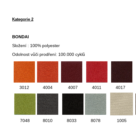
Kategorie 2
BONDAI
Složení : 100% polyester
Odolnost vůči prodření: 100.000 cyklů
3012
4004
4007
4011
4017
7048
8010
8033
8078
1005