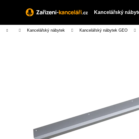
K
Přejít
na
o
Kancelářský nábyt
obsah
Zpět
Zpět
š
do
do
í
Domů
Kancelářský nábytek
Kancelářský nábytek GEO
obchodu
obchodu
k