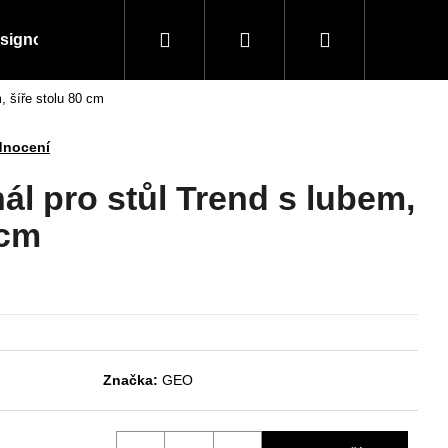
Hledat
Přihlášení
Nákupní
signové kousky
Doplňky a vybavení
Obchodní
, šíře stolu 80 cm
košík
dnocení
ál pro stůl Trend s lubem,
 cm
Značka:
GEO
Následující