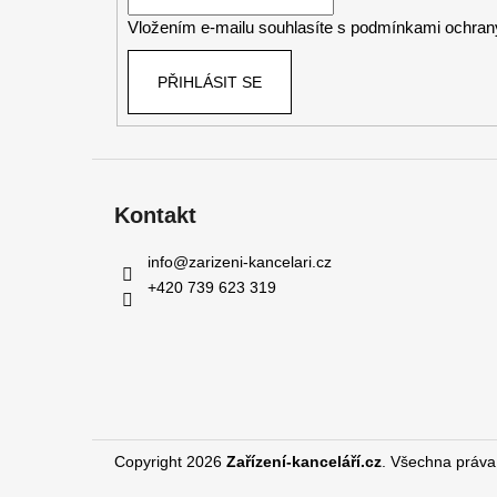
í
Vložením e-mailu souhlasíte s
podmínkami ochrany
PŘIHLÁSIT SE
Kontakt
info
@
zarizeni-kancelari.cz
+420 739 623 319
Copyright 2026
Zařízení-kanceláří.cz
. Všechna práva