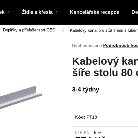
ek
Židle a křesla
Kancelářské recepce
De
Doplňky a příslušenství GEO
Kabelový kanál pro stůl Trend s lubem
Co potřebujete najít?
Průměrné
Neohodnoceno
Podrobnosti ho
hodnocení
produktu
HLEDAT
Kabelový kan
je
0,0
šíře stolu 80
z
5
Doporučujeme
hvězdiček.
3-4 týdny
Kód:
PT18
816 Kč
–5 %