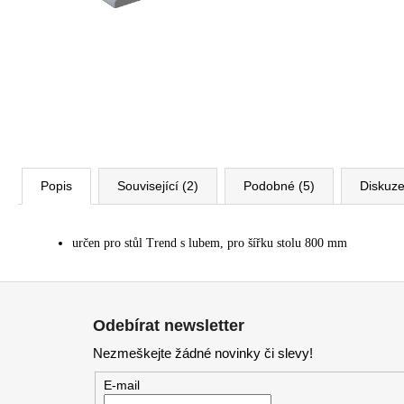
VÝŠKOVĚ STAVITELNÝ STŮL ALFA
UP, 160 X 80 CM, VÝŠKA 63 - 129 CM
9 999 Kč
Původně:
11 185 Kč
Popis
Související (2)
Podobné (5)
Diskuz
určen pro stůl Trend s lubem, pro šířku stolu 800 mm
Z
á
Odebírat newsletter
p
Nezmeškejte žádné novinky či slevy!
a
t
E-mail