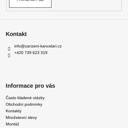
Kč
Původně:
11
185
Kč
Kontakt
info
@
zarizeni-kancelari.cz
+420 739 623 319
Informace pro vás
Často kladené otázky
Obchodní podmínky
Kontakty
Množstevní slevy
Montáž