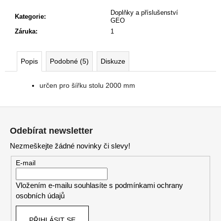
č
u
Doplňky a příslušenství
Kategorie
:
GEO
j
Záruka
:
1
e
m
e
Popis
Podobné (5)
Diskuze
VÝŠKOVĚ
určen pro šířku stolu 2000 mm
STAVITELNÝ
STŮL
ALFA
Z
UP,
á
160
Odebírat newsletter
X
p
80
Nezmeškejte žádné novinky či slevy!
a
CM,
VÝŠKA
t
E-mail
63
í
-
129
Vložením e-mailu souhlasíte s
podmínkami ochrany
CM
osobních údajů
9
999
PŘIHLÁSIT SE