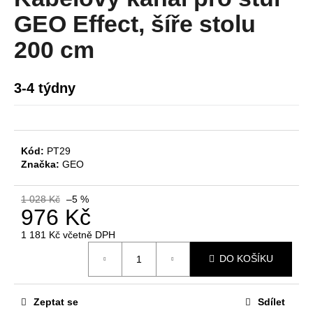
je
a
0,0
GEO Effect, šíře stolu
z
j
5
200 cm
í
hvězdiček.
t
3-4 týdny
?
Kód:
PT29
HLEDAT
Značka:
GEO
1 028 Kč
–5 %
976 Kč
D
1 181 Kč včetně DPH
o
Měrná
p
DO KOŠÍKU
cena:
o
r
u
Zeptat se
Sdílet