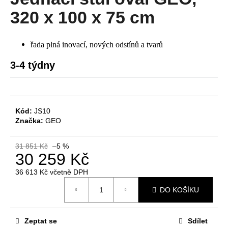
je
a
0,0
320 x 100 x 75 cm
z
j
5
í
hvězdiček.
řada plná inovací, nových odstínů a tvarů
t
?
3-4 týdny
Kód:
JS10
HLEDAT
Značka:
GEO
31 851 Kč
–5 %
30 259 Kč
D
o
36 613 Kč včetně DPH
Měrná
p
DO KOŠÍKU
cena:
o
r
u
Zeptat se
Sdílet