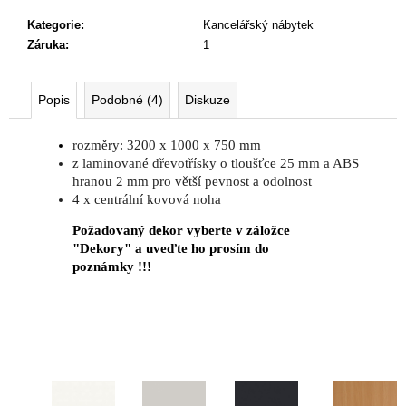
č
u
Kategorie
:
Kancelářský nábytek
j
Záruka
:
1
e
m
e
Popis
Podobné (4)
Diskuze
rozměry: 3200 x 1000 x 750 mm
NÁBYTKOVÁ
z laminované dřevotřísky o tloušťce 25 mm a ABS
SESTAVA
hranou 2 mm pro větší pevnost a odolnost
EASY
4 x centrální kovová noha
1
22
Požadovaný dekor vyberte v záložce
967
"Dekory" a uveďte ho prosím do
Kč
poznámky !!!
Původně:
28
008
Kč