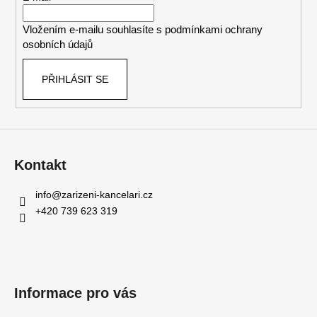
í
Vložením e-mailu souhlasíte s
podmínkami ochrany
osobních údajů
PŘIHLÁSIT SE
Kontakt
info
@
zarizeni-kancelari.cz
+420 739 623 319
Informace pro vás