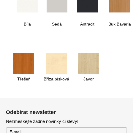
Bílá
Šedá
Antracit
Buk Bavaria
Třešeň
Bříza písková
Javor
Z
á
Odebírat newsletter
p
Nezmeškejte žádné novinky či slevy!
a
t
E-mail