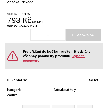
č
Značka:
Nevada
u
j
968 Kč
–18 %
e
793 Kč
m
960 Kč
včetně DPH
e
Měrná
DO KOŠÍKU
cena:
NÁBYTKOVÁ
SESTAVA
EASY
Pro přidání do košíku musíte mít vybrány
1
všechny parametry produktu.
Vyberte
22
parametry
967
Kč
Původně:
28
Zeptat se
Sdílet
008
Kč
Kategorie
:
Nábytkové řady
Záruka
:
1