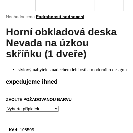
a
j
Průměrné
Neohodnoceno
Podrobnosti hodnocení
í
hodnocení
produktu
Horní obkladová deska
t
je
?
0,0
Nevada na úzkou
z
5
skříňku (1 dveře)
hvězdiček.
HLEDAT
stylový nábytek s nádechem lehkosti a moderního designu
expedujeme ihned
D
ZVOLTE POŽADOVANOU BARVU
o
p
o
r
u
Kód:
108505