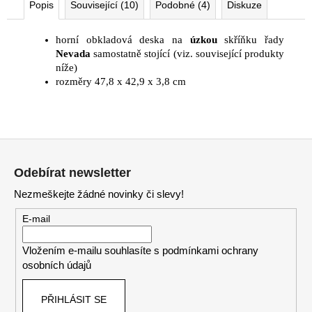
Popis
Související (10)
Podobné (4)
Diskuze
horní obkladová deska na
úzkou
skříňku řady
Nevada
samostatně stojící (viz. související produkty
níže)
rozměry 47,8 x 42,9 x 3,8 cm
Z
á
Odebírat newsletter
p
Nezmeškejte žádné novinky či slevy!
a
t
E-mail
í
Vložením e-mailu souhlasíte s
podmínkami ochrany
osobních údajů
PŘIHLÁSIT SE