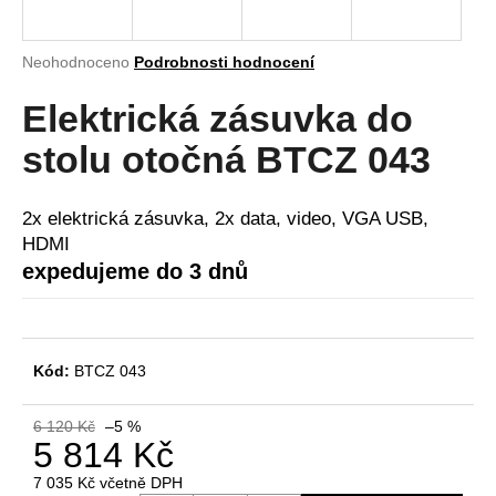
a
j
Průměrné
Neohodnoceno
Podrobnosti hodnocení
í
hodnocení
produktu
Elektrická zásuvka do
t
je
?
0,0
stolu otočná BTCZ 043
z
5
hvězdiček.
2x elektrická zásuvka, 2x data, video, VGA USB,
HDMI
HLEDAT
expedujeme do 3 dnů
D
Kód:
BTCZ 043
o
p
o
6 120 Kč
–5 %
5 814 Kč
r
u
7 035 Kč včetně DPH