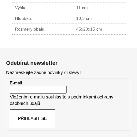
Výška:
11 cm
Hloubka:
10,3 cm
Rozměry obalu:
45x20x15 cm
Z
á
Odebírat newsletter
p
Nezmeškejte žádné novinky či slevy!
a
t
E-mail
í
Vložením e-mailu souhlasíte s
podmínkami ochrany
osobních údajů
PŘIHLÁSIT SE