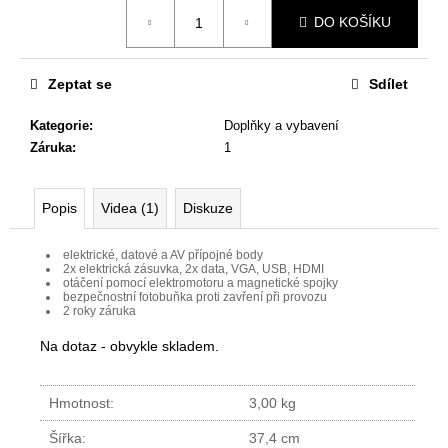
č
Měrná
DO KOŠÍKU
u
cena:
j
e
Zeptat se
Sdílet
m
e
Kategorie
:
Doplňky a vybavení
Záruka
:
1
KANCELÁŘSKÁ
ŽIDLE
ACCIS
Popis
Videa (1)
Diskuze
PRO
12
elektrické, datové a AV přípojné body
996
­ 2x elektrická zásuvka, 2x data, VGA, USB, HDMI
Kč
­ otáčení pomocí elektromotoru a magnetické spojky
­ bezpečnostní fotobuňka proti zavření při provozu
Původně:
­ 2 roky záruka
13
680
Na dotaz - obvykle skladem.
Kč
Hmotnost:
3,00 kg
Šířka:
37,4 cm