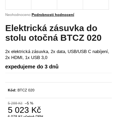
a
j
Průměrné
Neohodnoceno
Podrobnosti hodnocení
í
hodnocení
produktu
Elektrická zásuvka do
t
je
?
0,0
stolu otočná BTCZ 020
z
5
hvězdiček.
2x elektrická zásuvka, 2x data, USB/USB C nabíjení,
2x HDMI, 1x USB 3,0
HLEDAT
expedujeme do 3 dnů
D
o
Kód:
BTCZ 020
p
o
5 288 Kč
–5 %
r
5 023 Kč
u
6 078 Kč včetně DPH