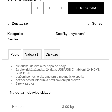
č
Měrná
u
DO KOŠÍKU
cena:
j
e
m
Zeptat se
Sdílet
e
Kategorie
:
Doplňky a vybavení
Záruka
:
1
JEDNACÍ
STŮL
NEVADA
Popis
Videa (1)
Diskuze
220
X
120
elektrické, datové a AV přípojné body
X
­ 2x elektrická zásuvka, 2x data, USB/USB C nabíjení, 2x HDMI,
76,2
1x USB 3,0
CM
­ otáčení pomocí elektromotoru a magnetické spojky
­ bezpečnostní fotobuňka proti zavření při provozu
9
­ 2 roky záruka
404
Kč
Na dotaz - obvykle skladem.
Původně:
11
468
Hmotnost:
3,00 kg
Kč