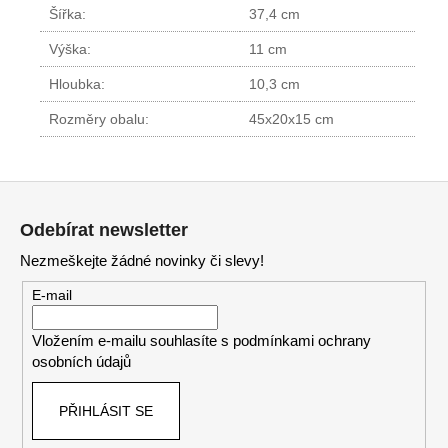
Šířka:
37,4 cm
Výška:
11 cm
Hloubka:
10,3 cm
Rozměry obalu:
45x20x15 cm
Z
á
Odebírat newsletter
p
Nezmeškejte žádné novinky či slevy!
a
t
E-mail
í
Vložením e-mailu souhlasíte s
podmínkami ochrany
osobních údajů
PŘIHLÁSIT SE