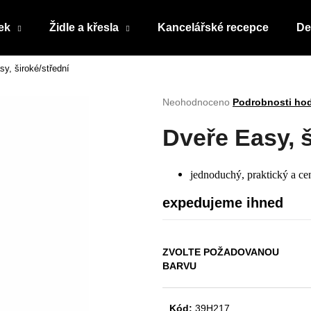
ek
Židle a křesla
Kancelářské recepce
De
y, široké/střední
Co potřebujete najít?
Průměrné
Neohodnoceno
Podrobnosti ho
hodnocení
produktu
HLEDAT
Dveře Easy, š
je
0,0
z
jednoduchý, praktický a c
5
Doporučujeme
hvězdiček.
expedujeme ihned
ZVOLTE POŽADOVANOU
BARVU
Kód:
39H217