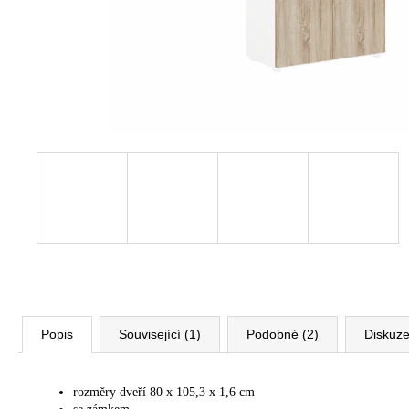
VÝŠKOVĚ STAVITELNÝ STŮL ALFA
UP, 160 X 80 CM, VÝŠKA 63 - 129 CM
9 999 Kč
Původně:
11 185 Kč
Popis
Související (1)
Podobné (2)
Diskuz
rozměry dveří 80 x 105,3 x 1,6 cm