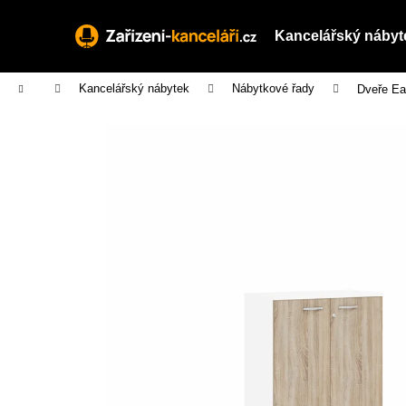
K
Přejít
na
o
Kancelářský nábyt
obsah
Zpět
Zpět
š
do
do
í
Domů
Kancelářský nábytek
Nábytkové řady
Dveře Eas
obchodu
obchodu
k