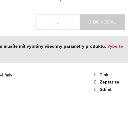
STAVA EASY 1
 Kč
DO KOŠÍKU
ku musíte mít vybrány všechny parametry produktu.
Vyberte
Tisk
vé řady
Zeptat se
Sdílet