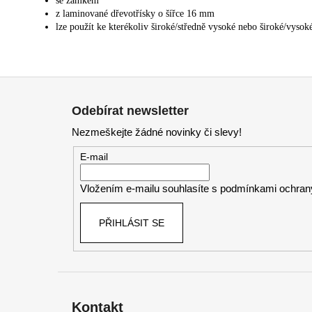
se zámkem
z laminované dřevotřísky o šířce 16 mm
lze použít ke kterékoliv široké/středně vysoké nebo široké/vysok
Z
á
Odebírat newsletter
p
Nezmeškejte žádné novinky či slevy!
a
t
E-mail
í
Vložením e-mailu souhlasíte s
podmínkami ochrany
PŘIHLÁSIT SE
Kontakt