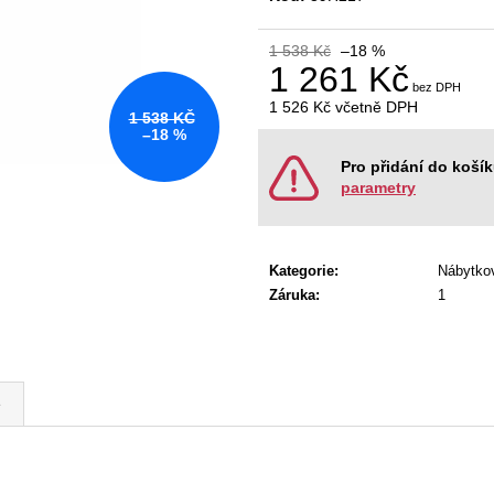
KANCELÁŘSKÁ ŽIDLE GAME ŠÉF
NÁBYTKOVÁ SE
5 196 Kč
22 967 Kč
1 538 Kč
–18 %
Původně:
5 470 Kč
Původně:
28 008
1 261 Kč
1 526 Kč
včetně DPH
1 538 KČ
Měrná
–18 %
cena:
Pro přidání do koší
parametry
Kategorie
:
Nábytko
Záruka
:
1
e