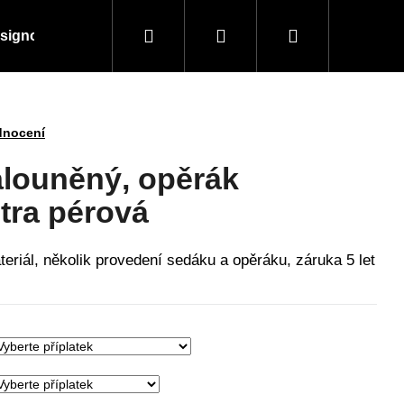
Hledat
Přihlášení
Nákupní
signové kousky
Doplňky a vybavení
Obchodní
košík
dnocení
čalouněný, opěrák
stra pérová
teriál, několik provedení sedáku a opěráku, záruka 5 let
Následující