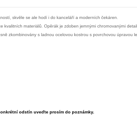
tností, skvěle se ale hodí i do kanceláří a moderních čekáren.
 kvalitních materiálů. Opěrák je zdoben jemnými chromovanými detaily.
 vkusně zkombinovány s ladnou ocelovou kostrou s povrchovou úpravou l
 konkrétní odstín uveďte prosím do poznámky.