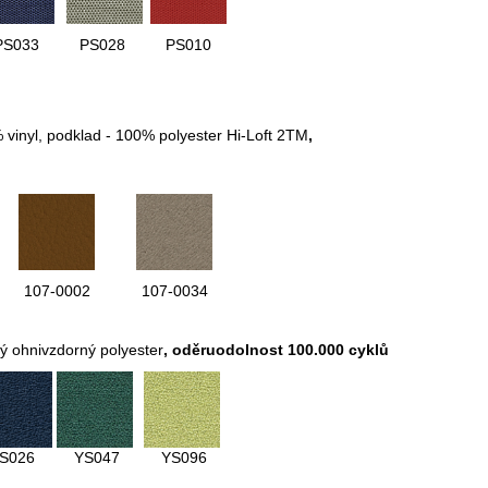
PS033
PS028
PS010
% vinyl, podklad - 100% polyester Hi-Loft 2TM
,
107-0002
107-0034
ý ohnivzdorný polyester
, oděruodolnost 100.000 cyklů
S026
YS047
YS096