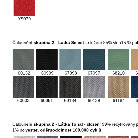
YS079
Čalounění
skupina 2
-
Látka Select -
složení 85% vlna15 % po
60132
60999
67098
67097
68210
6
60003
60051
60134
60139
61184
6
Čalounění
skupina 2
-
Látka Tonal -
složení 99% recyklovaný p
1% polyester
, oděruodolnost 100.000 cyklů