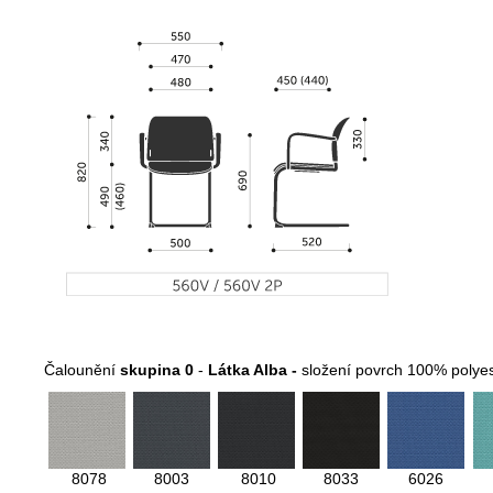
Čalounění
skupina 0
-
Látka Alba -
složení povrch 100% polyes
8078
8003
8010
8033
6026