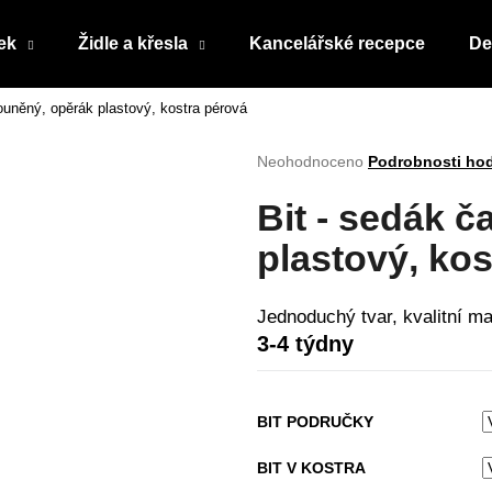
ek
Židle a křesla
Kancelářské recepce
De
louněný, opěrák plastový, kostra pérová
Co potřebujete najít?
Průměrné
Neohodnoceno
Podrobnosti ho
hodnocení
produktu
HLEDAT
Bit - sedák 
je
0,0
plastový, ko
z
5
Doporučujeme
hvězdiček.
Jednoduchý tvar, kvalitní ma
3-4 týdny
BIT PODRUČKY
BIT V KOSTRA