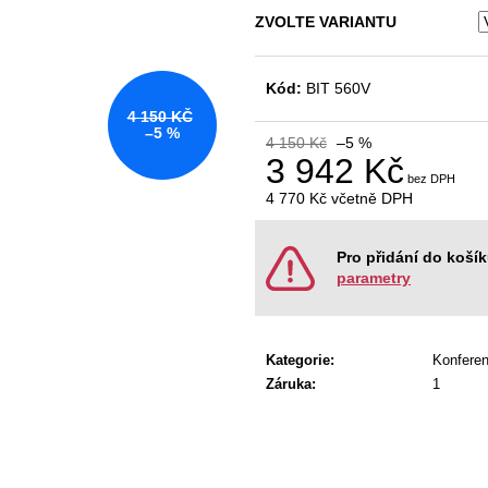
KANCELÁŘSKÁ ŽIDLE GAME ŠÉF
NÁBYTKOVÁ SE
ZVOLTE VARIANTU
5 196 Kč
22 967 Kč
Původně:
5 470 Kč
Původně:
28 008
Kód:
BIT 560V
4 150 KČ
–5 %
4 150 Kč
–5 %
3 942 Kč
4 770 Kč
včetně DPH
Měrná
cena:
Pro přidání do koší
parametry
Kategorie
:
Konferen
Záruka
:
1