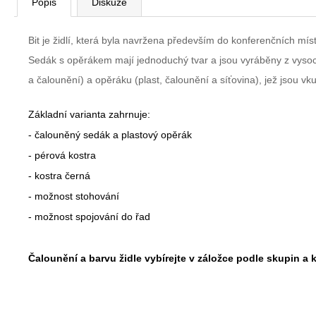
Popis
Diskuze
Bit je židlí, která byla navržena především do konferenčních mís
Sedák s opěrákem mají jednoduchý tvar a jsou vyráběny z vysoce
a čalounění) a opěráku (plast, čalounění a síťovina), jež jsou
Základní varianta zahrnuje:
- čalouněný sedák a plastový opěrák
- pérová kostra
- kostra černá
- možnost stohování
- možnost spojování do řad
Čalounění a barvu židle vybírejte v záložce podle skupin a