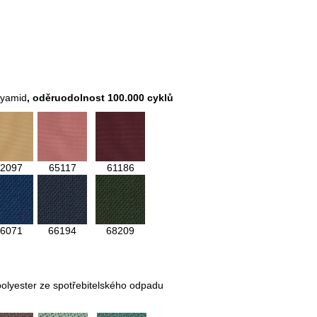
lyamid
,
oděruodolnost 100.000 cyklů
2097
65117
61186
6071
66194
68209
olyester ze spotřebitelského odpadu