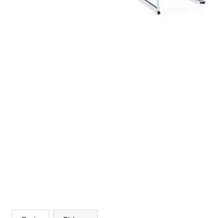
VÝŠKOVĚ STAVITELNÝ STŮL ALFA
UP, 160 X 80 CM, VÝŠKA 63 - 129 CM
9 999 Kč
Původně:
11 185 Kč