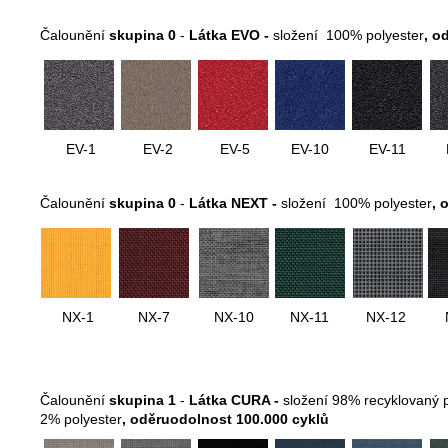
Čalounění
skupina 0
-
Látka EVO -
složení 100% polyester
, o
EV-1
EV-2
EV-5
EV-10
EV-11
Čalounění
skupina 0
-
Látka NEXT -
složení 100% polyester
, 
NX-1
NX-7
NX-10
NX-11
NX-12
Čalounění
skupina 1
-
Látka CURA -
složení 98% recyklovaný 
2% polyester
,
oděruodolnost 100.000 cyklů