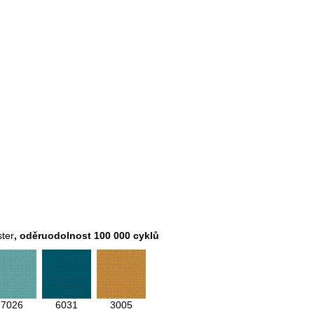
ter
, oděruodolnost 100 000 cyklů
7026
6031
3005