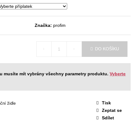
STAVA EASY 1
 Kč
Značka:
profim
DO KOŠÍKU
ku musíte mít vybrány všechny parametry produktu.
Vyberte
Tisk
ční židle
Zeptat se
Sdílet