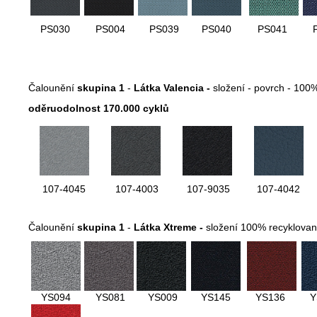
PS030
PS004
PS039
PS040
PS041
Čalounění
skupina 1
-
Látka Valencia -
složení - povrch - 100
oděruodolnost 170.000 cyklů
107-4045
107-4003
107-9035
107-4042
Čalounění
skupina 1
-
Látka Xtreme -
složení 100% recyklovan
YS094
YS081
YS009
YS145
YS136
Y